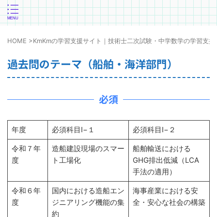
HOME
>
KmKmの学習支援サイト｜技術士二次試験・中学数学の学習支援
過去問のテーマ（船舶・海洋部門）
必須
年度
必須科目Ⅰ−１
必須科目Ⅰ−２
令和７年
造船建設現場のスマー
船舶輸送における
度
ト工場化
GHG排出低減（LCA
手法の適用）
令和６年
国内における造船エン
海事産業における安
度
ジニアリング機能の集
全・安心な社会の構築
約