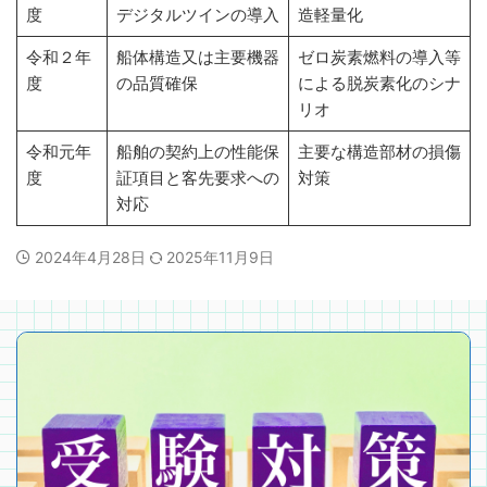
度
デジタルツインの導入
造軽量化
令和２年
船体構造又は主要機器
ゼロ炭素燃料の導入等
度
の品質確保
による脱炭素化のシナ
リオ
令和元年
船舶の契約上の性能保
主要な構造部材の損傷
度
証項目と客先要求への
対策
対応
2024年4月28日
2025年11月9日