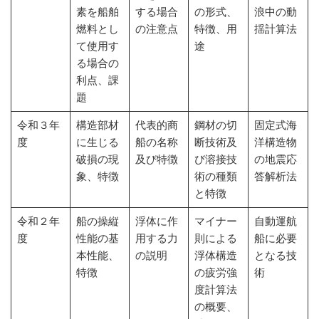
素を船舶
する場合
の形式、
浪中の動
燃料とし
の注意点
特徴、用
揺計算法
て使用す
途
る場合の
利点、課
題
令和３年
構造部材
代表的商
鋼材の切
固定式海
度
に生じる
船の名称
断技術及
洋構造物
破損の現
及び特徴
び溶接技
の地震応
象、特徴
術の種類
答解析法
と特徴
令和２年
船の操縦
浮体に作
マイナー
自動運航
度
性能の基
用する力
則による
船に必要
本性能、
の説明
浮体構造
となる技
特徴
の疲労強
術
度計算法
の概要、