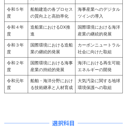
令和５年
船舶建造の各プロセス
海事産業へのデジタル
度
の質向上と高効率化
ツインの導入
令和４年
造船業におけるDX推
国際環境における海洋
度
進
産業の継続的発展
令和３年
国際環境における造船
カーボンニュートラル
度
業の継続的発展
社会に向けた取組
令和２年
国際環境における海事
海洋における再生可能
度
産業の持続的発展
エネルギーの開発
令和元年
船舶・海洋分野におけ
大気汚染に関する地球
度
る技術継承と人材育成
環境保護への取組
選択科目