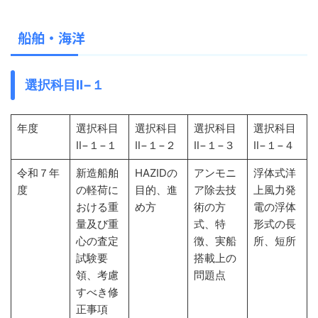
船舶・海洋
選択科目Ⅱ−１
年度
選択科目
選択科目
選択科目
選択科目
Ⅱ−１−１
Ⅱ−１−２
Ⅱ−１−３
Ⅱ−１−４
令和７年
新造船舶
HAZIDの
アンモニ
浮体式洋
度
の軽荷に
目的、進
ア除去技
上風力発
おける重
め方
術の方
電の浮体
量及び重
式、特
形式の長
心の査定
徴、実船
所、短所
試験要
搭載上の
領、考慮
問題点
すべき修
正事項