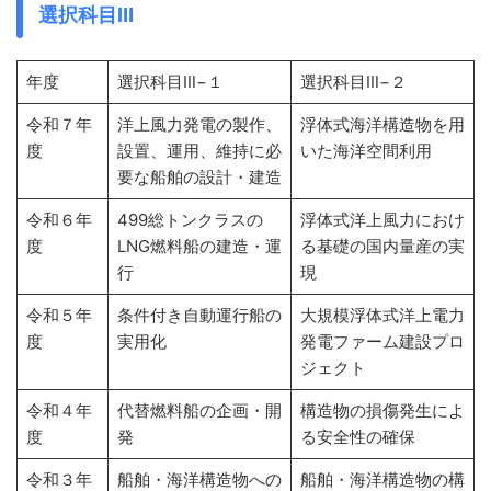
選択科目Ⅲ
年度
選択科目Ⅲ−１
選択科目Ⅲ−２
令和７年
洋上風力発電の製作、
浮体式海洋構造物を用
度
設置、運用、維持に必
いた海洋空間利用
要な船舶の設計・建造
令和６年
499総トンクラスの
浮体式洋上風力におけ
度
LNG燃料船の建造・運
る基礎の国内量産の実
行
現
令和５年
条件付き自動運行船の
大規模浮体式洋上電力
度
実用化
発電ファーム建設プロ
ジェクト
令和４年
代替燃料船の企画・開
構造物の損傷発生によ
度
発
る安全性の確保
令和３年
船舶・海洋構造物への
船舶・海洋構造物の構