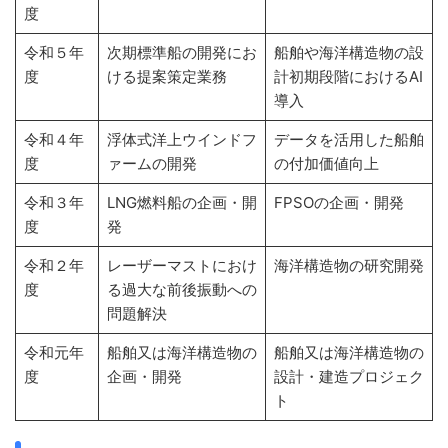
度
令和５年
次期標準船の開発にお
船舶や海洋構造物の設
度
ける提案策定業務
計初期段階におけるAI
導入
令和４年
浮体式洋上ウインドフ
データを活用した船舶
度
ァームの開発
の付加価値向上
令和３年
LNG燃料船の企画・開
FPSOの企画・開発
度
発
令和２年
レーザーマストにおけ
海洋構造物の研究開発
度
る過大な前後振動への
問題解決
令和元年
船舶又は海洋構造物の
船舶又は海洋構造物の
度
企画・開発
設計・建造プロジェク
ト