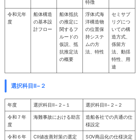
特徴
令和元年
船体構造
船体抵抗
浮体式海
セミサブ
度
の基本設
の推定に
洋構造物
リグにつ
計フロー
関するフ
の位置保
いての構
ルードの
持システ
造方式、
仮説、抵
ムの方
係留方
抗推定法
法、特性
法、動揺
の概要
特性、用
途
選択科目Ⅱ−２
年度
選択科目Ⅱ−２−１
選択科目Ⅱ−２−２
令和７年
海難事故における助言
造船各社での共通の仕
度
様設定
令和６年
CⅡ値改善対策の選定
SOV商品化の仕様決定