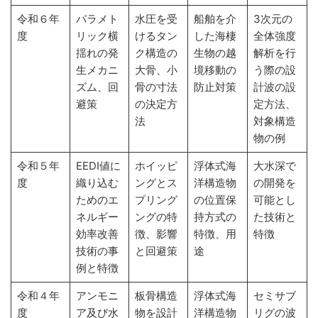
令和６年
パラメト
水圧を受
船舶を介
3次元の
度
リック横
けるタン
した海棲
全体強度
揺れの発
ク構造の
生物の越
解析を行
生メカニ
大骨、小
境移動の
う際の設
ズム、回
骨の寸法
防止対策
計波の設
避策
の決定方
定方法、
法
対象構造
物の例
令和５年
EEDI値に
ホイッピ
浮体式海
大水深で
度
織り込む
ングとス
洋構造物
の開発を
ためのエ
プリング
の位置保
可能とし
ネルギー
ングの特
持方式の
た技術と
効率改善
徴、影響
特徴、用
特徴
技術の事
と回避策
途
例と特徴
令和４年
アンモニ
板骨構造
浮体式海
セミサブ
度
ア及び水
物を設計
洋構造物
リグの波