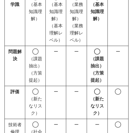
学識
（基本
（基本
（業務
（基本
知識理
知識理
知識理
知識理
解）
解）
解）
解）
（基本
（業務
理解レ
理解レ
ベル）
ベル）
問題解
◯
ー
ー
◯
ー
決
（課題
（課題
抽出）
抽出）
（方策
（方策
提起）
提起）
評価
◯
ー
ー
◯
◯
（新た
（新た
なリス
なリス
ク）
ク）
技術者
◯
ー
ー
ー
◯
倫理
（社会