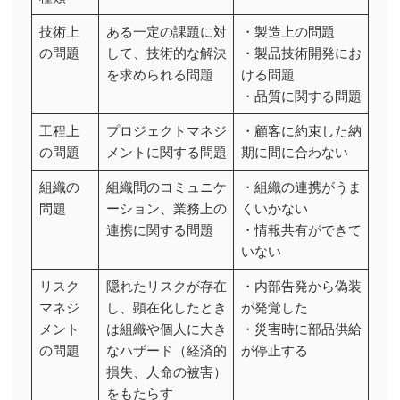
技術上
ある一定の課題に対
・製造上の問題
の問題
して、技術的な解決
・製品技術開発にお
を求められる問題
ける問題
・品質に関する問題
工程上
プロジェクトマネジ
・顧客に約束した納
の問題
メントに関する問題
期に間に合わない
組織の
組織間のコミュニケ
・組織の連携がうま
問題
ーション、業務上の
くいかない
連携に関する問題
・情報共有ができて
いない
リスク
隠れたリスクが存在
・内部告発から偽装
マネジ
し、顕在化したとき
が発覚した
メント
は組織や個人に大き
・災害時に部品供給
の問題
なハザード（経済的
が停止する
損失、人命の被害）
をもたらす