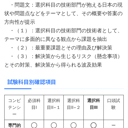
・問題文：選択科目の技術部門が抱える日本の現
状や問題点などをテーマとして、その概要や答案の
方向性が提示
・（１）：選択科目の技術部門の技術者として、
テーマに多面的に異なる観点から課題を抽出
・（２）：最重要課題とその理由及び解決策
・（３）：解決策から生じるリスク（懸念事項）
とその対策、解決策から得られる波及効果
試験科目別確認項目
コンピ
必須科
選択科
選択科
選択科
口頭試
テンシ
目Ⅰ
目Ⅱ−１
目Ⅱ−２
目Ⅲ
験
ー
専門的
◯
◯
◯
◯
ー