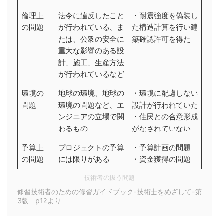
倫理上
法令に違反したこと
・耐震強度を偽装し
の問題
が行われている、ま
た構造計算を行い建
たは、公衆の安全に
築確認許可を得た
重大な影響のある設
計、施工、生産方法
が行われているなど
環境の
地球の環境、地球の
・環境に配慮しない
問題
環境の問題など、エ
設計が行われていた
ンジニアの立場で関
・住民との合意形成
わるもの
がなされていない
予算上
プロジェクトの予算
・予算計画の問題
の問題
には限りがある
・資金獲得の問題
技術者の扱う問題
修習技術者のための修習ガイドブック-技術士をめざして-第
3版 p12より