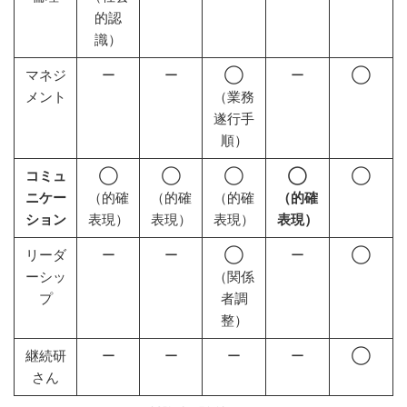
的認
識）
マネジ
ー
ー
◯
ー
◯
メント
（業務
遂行手
順）
コミュ
◯
◯
◯
◯
◯
ニケー
（的確
（的確
（的確
（的確
ション
表現）
表現）
表現）
表現）
リーダ
ー
ー
◯
ー
◯
ーシッ
（関係
プ
者調
整）
継続研
ー
ー
ー
ー
◯
さん