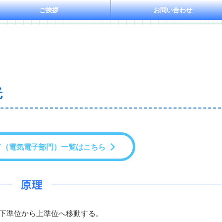
ご挨拶
お問い合わせ
光
ド（電気電子部門）一覧はこちら
原理
下準位から上準位へ移動する。