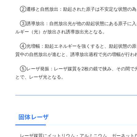
②遷移と自然放出：励起された原子は不安定な状態の為
③誘導放出：自然放出光が他の励起状態にある原子に入
ルギー（光）が放出され誘導放出光となる。
④光増幅：励起エネルギーを強くすると、励起状態の原
質中の自然放出が進むと、誘導放出過程で光の増幅が行わ
⑤レーザ発振：レーザ媒質を2枚の鏡で挟み、その間で光
とで、レーザ光となる。
固体レーザ
レーザ媒質にイットリウム・アルミニウム、ガーネットな