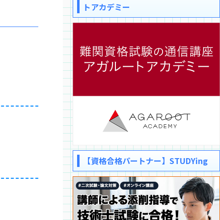
トアカデミー
。
【資格合格パートナー】STUDYing