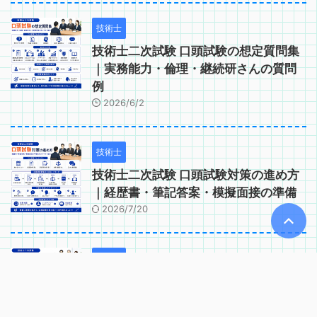
技術士
技術士二次試験 口頭試験の想定質問集
｜実務能力・倫理・継続研さんの質問
例
2026/6/2
技術士
技術士二次試験 口頭試験対策の進め方
｜経歴書・筆記答案・模擬面接の準備
2026/7/20
技術士
技術士二次試験 口頭試験で問われるコ
ンピテンシー｜実務能力・適格性の確
認項目