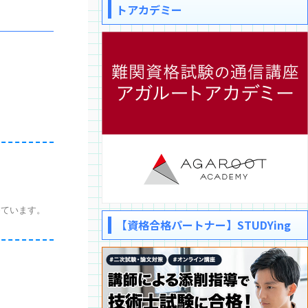
トアカデミー
ています。
【資格合格パートナー】STUDYing