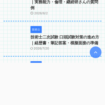
｜実務能力・倫理・継続研さんの質問
例
2026/6/2
技術士
技術士二次試験 口頭試験対策の進め方
｜経歴書・筆記答案・模擬面接の準備
2026/7/20
技術士
技術士二次試験 口頭試験で問われるコ
ンピテンシー｜実務能力・適格性の確
認項目
2026/6/2