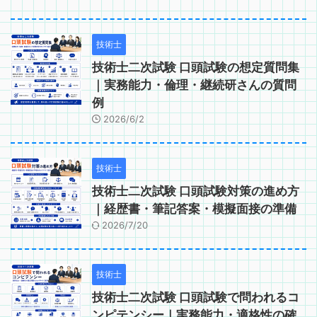
技術士
技術士二次試験 口頭試験の想定質問集
｜実務能力・倫理・継続研さんの質問
例
2026/6/2
技術士
技術士二次試験 口頭試験対策の進め方
｜経歴書・筆記答案・模擬面接の準備
2026/7/20
技術士
技術士二次試験 口頭試験で問われるコ
ンピテンシー｜実務能力・適格性の確