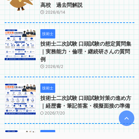
高校 過去問解説
2026/6/14
技術士
技術士二次試験 口頭試験の想定質問集
｜実務能力・倫理・継続研さんの質問
例
2026/6/2
技術士
技術士二次試験 口頭試験対策の進め方
｜経歴書・筆記答案・模擬面接の準備
2026/7/20
技術士