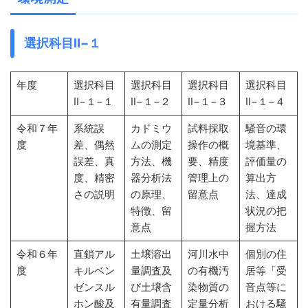
選択科目Ⅱ−１
年度
選択科目
選択科目
選択科目
選択科目
Ⅱ−１−１
Ⅱ−１−２
Ⅱ−１−３
Ⅱ−１−４
令和７年
系統誤
カドミウ
試料採取
騒音の環
度
差、偶然
ムの測定
操作の概
境基準、
誤差、真
方法、機
要、精度
評価量の
度、精密
器分析法
管理上の
算出方
さの説明
の原理、
留意点
法、達成
特徴、留
状況の把
意点
握方法
令和６年
直鎖アル
土壌溶出
河川水中
個別の住
度
キルベン
量調査及
の有機汚
居等「受
ゼンスル
び土壌含
染物質の
音点等に
ホン酸及
有量調査
定量分析
おける騒