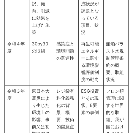
訳、傾
成状況が
向、削減
課題とな
に効果を
っている
上げた施
項目、状
策
況
令和４年
30by30
感染症と
再生可能
船舶バラ
度
の取組
環境問題
エネルギ
スト水規
の関連性
ーに関す
制管理条
る環境影
約の概
響評価制
要、取組
度の動向
状況
令和３年
東日本大
レジ袋有
ESG投資
フロン類
度
震災によ
料化義務
とその現
管理に関
り生じた
化の背
状、E要
する世界
環境上の
景、概
素の事例
的な取
影響、事
要、技術
組、我が
前又は初
的留意点
国におけ