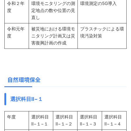
令和２年
環境モニタリングの測
環境測定の5G導入
度
定地点の数や位置の見
直し
令和元年
被災地における環境モ
プラスチックによる環
度
ニタリング計画又は災
境汚染対策
害復興計画の作成
自然環境保全
選択科目Ⅱ−１
年度
選択科目
選択科目
選択科目
選択科目
Ⅱ−１−１
Ⅱ−１−２
Ⅱ−１−３
Ⅱ−１−４