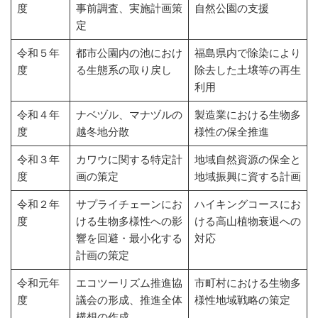
度
事前調査、実施計画策
自然公園の支援
定
令和５年
都市公園内の池におけ
福島県内で除染により
度
る生態系の取り戻し
除去した土壌等の再生
利用
令和４年
ナベヅル、マナヅルの
製造業における生物多
度
越冬地分散
様性の保全推進
令和３年
カワウに関する特定計
地域自然資源の保全と
度
画の策定
地域振興に資する計画
令和２年
サプライチェーンにお
ハイキングコースにお
度
ける生物多様性への影
ける高山植物衰退への
響を回避・最小化する
対応
計画の策定
令和元年
エコツーリズム推進協
市町村における生物多
度
議会の形成、推進全体
様性地域戦略の策定
構想の作成