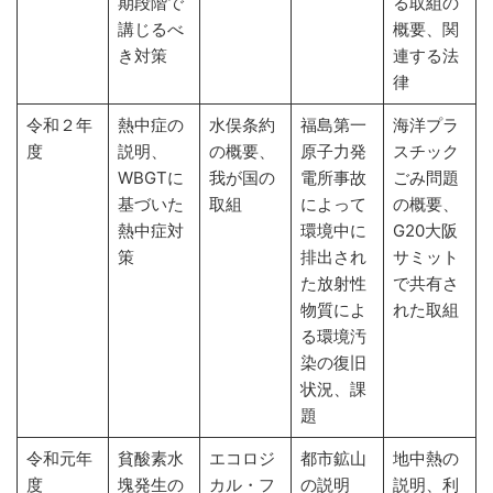
期段階で
る取組の
講じるべ
概要、関
き対策
連する法
律
令和２年
熱中症の
水俣条約
福島第一
海洋プラ
度
説明、
の概要、
原子力発
スチック
WBGTに
我が国の
電所事故
ごみ問題
基づいた
取組
によって
の概要、
熱中症対
環境中に
G20大阪
策
排出され
サミット
た放射性
で共有さ
物質によ
れた取組
る環境汚
染の復旧
状況、課
題
令和元年
貧酸素水
エコロジ
都市鉱山
地中熱の
度
塊発生の
カル・フ
の説明
説明、利