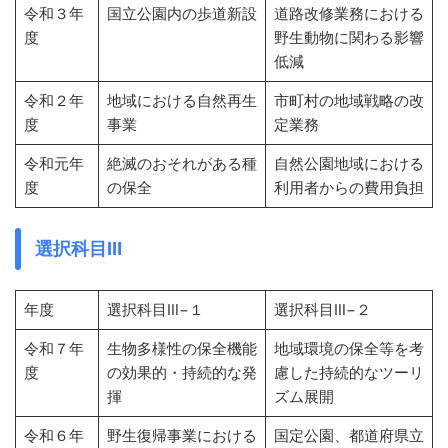
令和３年
国立公園内の歩道新設
道路改修業務における
度
野生動物に関わる影響
低減
令和２年
地域における自然再生
市町村の地域戦略の改
度
事業
定業務
令和元年
絶滅のおそれがある種
自然公園地域における
度
の保全
利用者からの費用負担
選択科目Ⅲ
年度
選択科目Ⅲ−１
選択科目Ⅲ−２
令和７年
生物多様性の保全機能
地域環境の保全等を考
度
の効果的・持続的な発
慮した持続的なツーリ
揮
ズム展開
令和６年
野生復帰事業における
国定公園、都道府県立