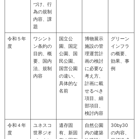
づけ、行
為の規制
内容、課
題
令和５年
ワシント
国立公
博物展示
グリーン
度
ン条約の
園、国定
施設の管
インフラ
目的、概
公園、国
理運営計
の概要、
要、国内
民公園、
画の検討
効果、事
法、規制
国営公園
に必要な
例
内容
の違い、
考え方、
具体的な
計画に載
名前
せるべき
項目、細
部項目、
検討内容
令和４年
ユネスコ
遺存固
自然公園
30by30
度
世界ジオ
有、新固
内の建築
の内容、