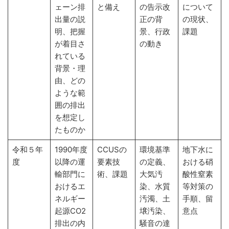
ェーン排
と備え
の告示改
について
出量の説
正の背
の現状、
明、把握
景、行政
課題
が着目さ
の動き
れている
背景・理
由、どの
ような範
囲の排出
を想定し
たものか
令和５年
1990年度
CCUSの
環境基準
地下水に
度
以降の運
要素技
の定義、
おける硝
輸部門に
術、課題
大気汚
酸性窒素
おけるエ
染、水質
等対策の
ネルギー
汚濁、土
手順、留
起源CO2
壌汚染、
意点
排出の内
騒音の達