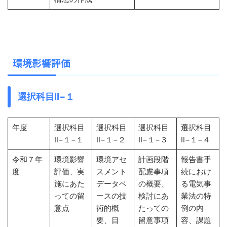
環境影響評価
選択科目Ⅱ−１
年度
選択科目
選択科目
選択科目
選択科目
Ⅱ−１−１
Ⅱ−１−２
Ⅱ−１−３
Ⅱ−１−４
令和７年
環境影響
環境アセ
計画段階
報告書手
度
評価、実
スメント
配慮事項
続におけ
施にあた
データベ
の概要、
る電気事
っての留
ースの技
検討にあ
業法の特
意点
術的概
たっての
例の内
要、目
留意事項
容、課題