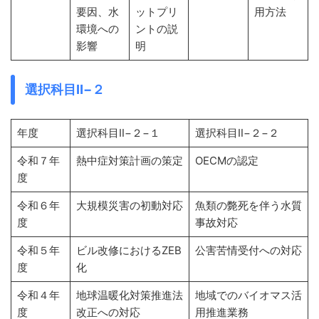
要因、水
ットプリ
用方法
環境への
ントの説
影響
明
選択科目Ⅱ−２
年度
選択科目Ⅱ−２−１
選択科目Ⅱ−２−２
令和７年
熱中症対策計画の策定
OECMの認定
度
令和６年
大規模災害の初動対応
魚類の斃死を伴う水質
度
事故対応
令和５年
ビル改修におけるZEB
公害苦情受付への対応
度
化
令和４年
地球温暖化対策推進法
地域でのバイオマス活
度
改正への対応
用推進業務