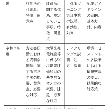
度
評価法の
評価法に
に係るゾ
配慮ガイ
仕組み、
関する体
ーニング
ドライン
特徴、留
系、規定
実証事業
の目的、
意点
している
の説明、
基本方
事項、特
有効性、
針、内容
徴、留意
効果
点
令和２年
方法書段
太陽光発
ティアリ
環境アセ
度
階におけ
電施設等
ングの説
スメント
る説明会
に係る環
明、効
の各段階
開催に関
境影響評
果、課題
における
する留意
価項目の
情報交流
事項の概
基本的な
の要点、
要、留意
考え方の
効果的な
点、必要
概要、課
対応策
な対応
題、必要
な対応