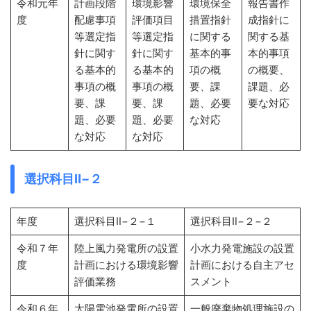
令和元年
計画段階
環境影響
環境保全
報告書作
度
配慮事項
評価項目
措置指針
成指針に
等選定指
等選定指
に関する
関する基
針に関す
針に関す
基本的事
本的事項
る基本的
る基本的
項の概
の概要、
事項の概
事項の概
要、課
課題、必
要、課
要、課
題、必要
要な対応
題、必要
題、必要
な対応
な対応
な対応
選択科目Ⅱ−２
年度
選択科目Ⅱ−２−１
選択科目Ⅱ−２−２
令和７年
陸上風力発電所の設置
小水力発電施設の設置
度
計画における環境影響
計画における自主アセ
評価業務
スメント
令和６年
太陽電池発電所の設置
一般廃棄物処理施設の