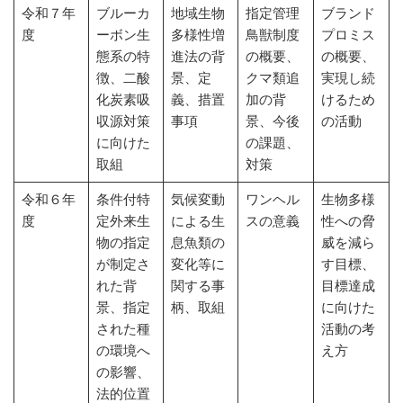
令和７年
ブルーカ
地域生物
指定管理
ブランド
度
ーボン生
多様性増
鳥獣制度
プロミス
態系の特
進法の背
の概要、
の概要、
徴、二酸
景、定
クマ類追
実現し続
化炭素吸
義、措置
加の背
けるため
収源対策
事項
景、今後
の活動
に向けた
の課題、
取組
対策
令和６年
条件付特
気候変動
ワンヘル
生物多様
度
定外来生
による生
スの意義
性への脅
物の指定
息魚類の
威を減ら
が制定さ
変化等に
す目標、
れた背
関する事
目標達成
景、指定
柄、取組
に向けた
された種
活動の考
の環境へ
え方
の影響、
法的位置