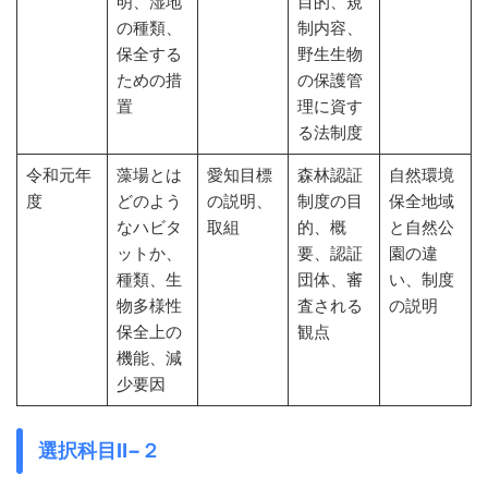
明、湿地
目的、規
の種類、
制内容、
保全する
野生生物
ための措
の保護管
置
理に資す
る法制度
令和元年
藻場とは
愛知目標
森林認証
自然環境
度
どのよう
の説明、
制度の目
保全地域
なハビタ
取組
的、概
と自然公
ットか、
要、認証
園の違
種類、生
団体、審
い、制度
物多様性
査される
の説明
保全上の
観点
機能、減
少要因
選択科目Ⅱ−２