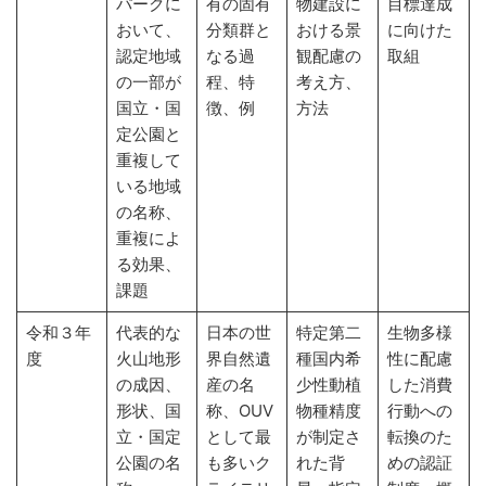
パークに
有の固有
物建設に
目標達成
おいて、
分類群と
おける景
に向けた
認定地域
なる過
観配慮の
取組
の一部が
程、特
考え方、
国立・国
徴、例
方法
定公園と
重複して
いる地域
の名称、
重複によ
る効果、
課題
令和３年
代表的な
日本の世
特定第二
生物多様
度
火山地形
界自然遺
種国内希
性に配慮
の成因、
産の名
少性動植
した消費
形状、国
称、OUV
物種精度
行動への
立・国定
として最
が制定さ
転換のた
公園の名
も多いク
れた背
めの認証