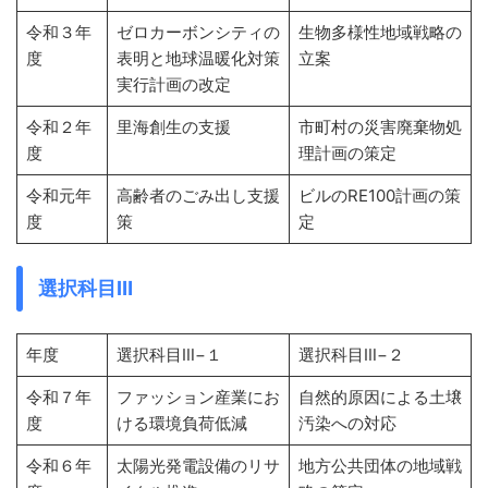
令和３年
ゼロカーボンシティの
生物多様性地域戦略の
度
表明と地球温暖化対策
立案
実行計画の改定
令和２年
里海創生の支援
市町村の災害廃棄物処
度
理計画の策定
令和元年
高齢者のごみ出し支援
ビルのRE100計画の策
度
策
定
選択科目Ⅲ
年度
選択科目Ⅲ−１
選択科目Ⅲ−２
令和７年
ファッション産業にお
自然的原因による土壌
度
ける環境負荷低減
汚染への対応
令和６年
太陽光発電設備のリサ
地方公共団体の地域戦