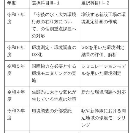
年度
選択科目Ⅲ−１
選択科目Ⅲ−２
令和７年
「今後の水・大気環境
増設する新設工場の環
度
行政の在り方につい
境測定計画の作成
て」の個別重点課題へ
の対応
令和６年
環境測定・環境調査の
GISを用いた環境測定
度
DX化
結果の評価、解析
令和５年
国際協力を必要とする
シミュレーションモデ
度
環境モニタリングの実
ルを用いた環境測定
施
令和４年
生態系に大きな変化が
新たな環境問題へ対応
度
生じている地点の対策
令和３年
環境調査の外部委託
駅や新幹線における周
度
辺地域の環境モニタリ
ング