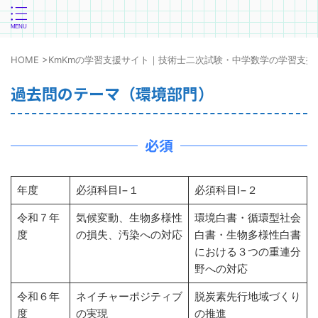
HOME
>
KmKmの学習支援サイト｜技術士二次試験・中学数学の学習支援
過去問のテーマ（環境部門）
必須
年度
必須科目Ⅰ−１
必須科目Ⅰ−２
令和７年
気候変動、生物多様性
環境白書・循環型社会
度
の損失、汚染への対応
白書・生物多様性白書
における３つの重連分
野への対応
令和６年
ネイチャーポジティブ
脱炭素先行地域づくり
度
の実現
の推進