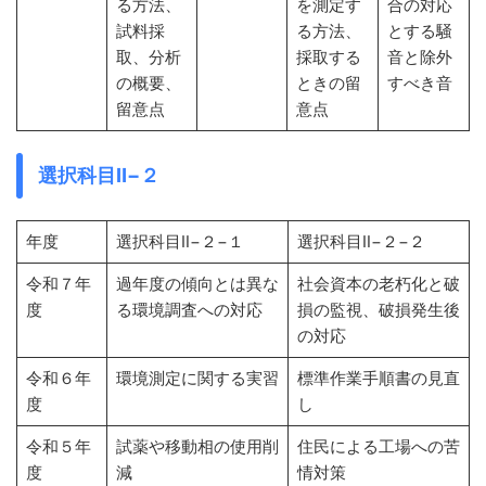
る方法、
を測定す
合の対応
試料採
る方法、
とする騒
取、分析
採取する
音と除外
の概要、
ときの留
すべき音
留意点
意点
選択科目Ⅱ−２
年度
選択科目Ⅱ−２−１
選択科目Ⅱ−２−２
令和７年
過年度の傾向とは異な
社会資本の老朽化と破
度
る環境調査への対応
損の監視、破損発生後
の対応
令和６年
環境測定に関する実習
標準作業手順書の見直
度
し
令和５年
試薬や移動相の使用削
住民による工場への苦
度
減
情対策