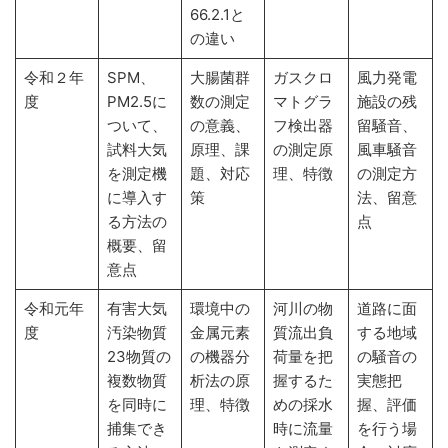
66.2.1と
の違い
令和２年
SPM、
大腸菌群
ガスクロ
風力発電
度
PM2.5に
数の測定
マトグラ
施設の残
ついて、
の意義、
フ検出器
留騒音、
試料大気
原理、課
の測定原
風車騒音
を測定機
題、対応
理、特徴
の測定方
に導入す
策
法、留意
る方法の
点
概要、留
意点
令和元年
有害大気
環境中の
河川の物
道路に面
度
汚染物質
金属元素
質流出負
する地域
23物質の
の機器分
荷量を把
の騒音の
複数物質
析法の原
握するた
実態把
を同時に
理、特徴
めの採水
握、評価
捕集でき
時に流量
を行う場