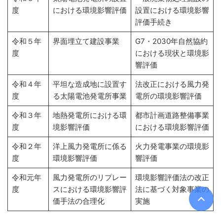
度
における環境影響評価
設置における環境影響
評価手続き
令和５年
界面埋立て建設事業
G7・2030年自然協約
度
における現状と環境影
響評価
令和４年
平坦な造成地に設置す
法改正における風力発
度
る太陽電池発電所事業
電所の環境影響評価
令和３年
地熱発電所における環
都市計画道路整備事業
度
境影響評価
における環境影響評価
令和２年
洋上風力発電所に係る
火力発電事業の環境影
度
環境影響評価
響評価
令和元年
風力発電所のリプレー
環境影響評価法の改正
度
スにおける環境影響評
法に基づく対象事業の
価手法の合理化
実施