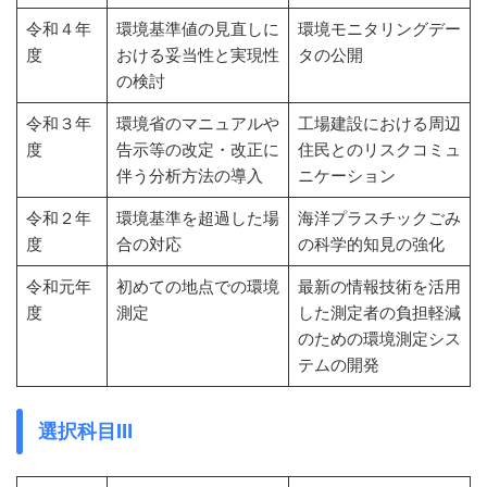
令和４年
環境基準値の見直しに
環境モニタリングデー
度
おける妥当性と実現性
タの公開
の検討
令和３年
環境省のマニュアルや
工場建設における周辺
度
告示等の改定・改正に
住民とのリスクコミュ
伴う分析方法の導入
ニケーション
令和２年
環境基準を超過した場
海洋プラスチックごみ
度
合の対応
の科学的知見の強化
令和元年
初めての地点での環境
最新の情報技術を活用
度
測定
した測定者の負担軽減
のための環境測定シス
テムの開発
選択科目Ⅲ