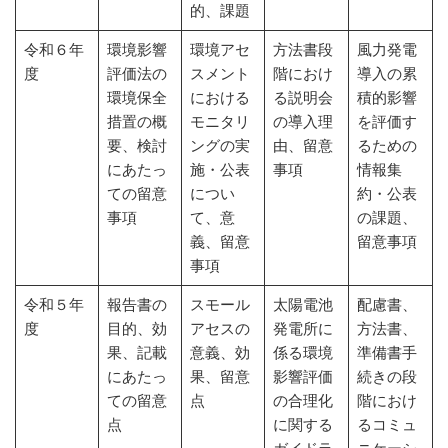
的、課題
令和６年
環境影響
環境アセ
方法書段
風力発電
度
評価法の
スメント
階におけ
導入の累
環境保全
における
る説明会
積的影響
措置の概
モニタリ
の導入理
を評価す
要、検討
ングの実
由、留意
るための
にあたっ
施・公表
事項
情報集
ての留意
につい
約・公表
事項
て、意
の課題、
義、留意
留意事項
事項
令和５年
報告書の
スモール
太陽電池
配慮書、
度
目的、効
アセスの
発電所に
方法書、
果、記載
意義、効
係る環境
準備書手
にあたっ
果、留意
影響評価
続きの段
ての留意
点
の合理化
階におけ
点
に関する
るコミュ