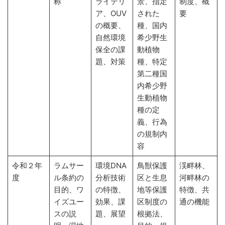
称
ライテリ
景、指定
制度、概
ア、OUV
された
要
の概要、
種、国内
自然環境
希少野生
保全の課
動植物
題、対策
種、特定
第二種国
内希少野
生動植物
種の定
義、行為
の規制内
容
令和２年
ラムサー
環境DNA
鳥獣保護
渓畔林、
度
ル条約の
分析技術
区と生息
河畔林の
目的、ワ
の特徴、
地等保護
特徴、共
イズユー
効果、課
区制度の
通の機能
スの説
題、展望
根拠法、