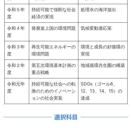
令和５年
持続可能で強靭な社会
処理水の海洋放出
度
経済の実現
令和４年
発展途上国の環境問題
気候変動適応策
度
令和３年
再生可能エネルギーの
環境と成長の好循環の
度
環境問題
実現
令和２年
第五次環境基本計画の
地域循環共生圏の構築
度
重点戦略
令和元年
持続可能な社会への転
SDGs（ゴール6、
度
換のためのイノベーシ
12、13、14、15）の
ョンの社会実装
達成
選択科目