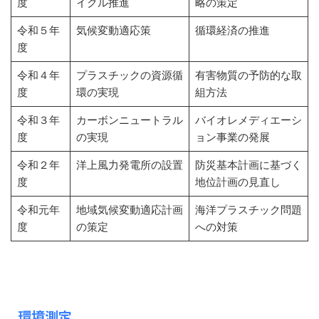
度
イクル推進
略の策定
令和５年
気候変動適応策
循環経済の推進
度
令和４年
プラスチックの資源循
有害物質の予防的な取
度
環の実現
組方法
令和３年
カーボンニュートラル
バイオレメディエーシ
度
の実現
ョン事業の発展
令和２年
洋上風力発電所の設置
防災基本計画に基づく
度
地位計画の見直し
令和元年
地域気候変動適応計画
海洋プラスチック問題
度
の策定
への対策
環境測定