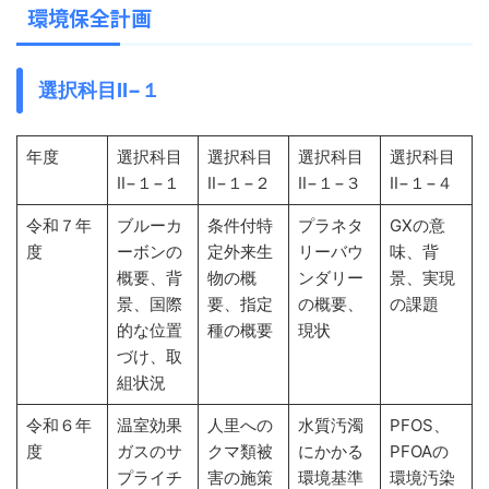
環境保全計画
選択科目Ⅱ−１
年度
選択科目
選択科目
選択科目
選択科目
Ⅱ−１−１
Ⅱ−１−２
Ⅱ−１−３
Ⅱ−１−４
令和７年
ブルーカ
条件付特
プラネタ
GXの意
度
ーボンの
定外来生
リーバウ
味、背
概要、背
物の概
ンダリー
景、実現
景、国際
要、指定
の概要、
の課題
的な位置
種の概要
現状
づけ、取
組状況
令和６年
温室効果
人里への
水質汚濁
PFOS、
度
ガスのサ
クマ類被
にかかる
PFOAの
プライチ
害の施策
環境基準
環境汚染