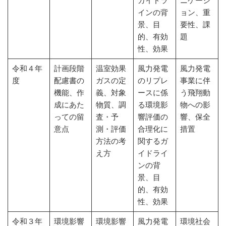
ガイドラ
ニケーシ
インの背
ョン、重
景、目
要性、課
的、有効
題
性、効果
令和４年
計画段階
温室効果
風力発電
風力発電
度
配慮書の
ガスの定
のリプレ
事業に伴
機能、作
義、対象
ースに係
う飛翔動
成にあた
物質、調
る環境影
物への影
っての留
査・予
響評価の
響、保全
意点
測・評価
合理化に
措置
方法の考
関するガ
え方
イドライ
ンの背
景、目
的、有効
性、効果
令和３年
環境影響
環境影響
風力発電
環境社会