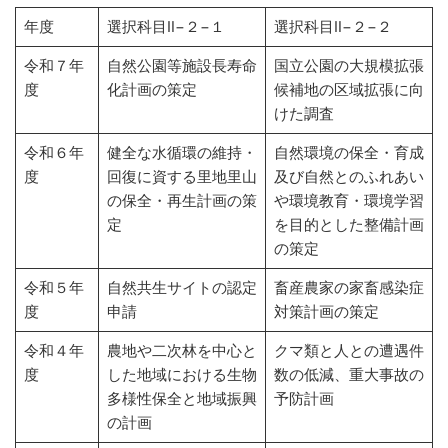
年度
選択科目Ⅱ−２−１
選択科目Ⅱ−２−２
令和７年
自然公園等施設長寿命
国立公園の大規模拡張
度
化計画の策定
候補地の区域拡張に向
けた調査
令和６年
健全な水循環の維持・
自然環境の保全・育成
度
回復に資する里地里山
及び自然とのふれあい
の保全・再生計画の策
や環境教育・環境学習
定
を目的とした整備計画
の策定
令和５年
自然共生サイトの認定
畜産農家の家畜感染症
度
申請
対策計画の策定
令和４年
農地や二次林を中心と
クマ類と人との遭遇件
度
した地域における生物
数の低減、重大事故の
多様性保全と地域振興
予防計画
の計画