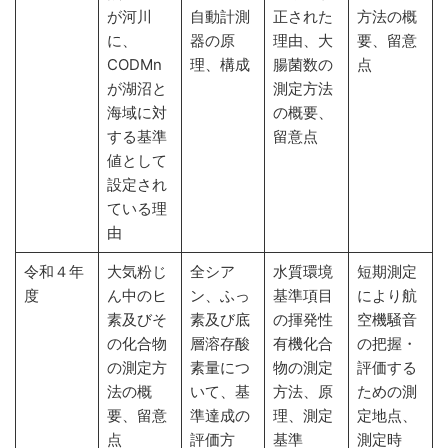
が河川
自動計測
正された
方法の概
に、
器の原
理由、大
要、留意
CODMn
理、構成
腸菌数の
点
が湖沼と
測定方法
海域に対
の概要、
する基準
留意点
値として
設定され
ている理
由
令和４年
大気粉じ
全シア
水質環境
短期測定
度
ん中のヒ
ン、ふっ
基準項目
により航
素及びそ
素及び底
の揮発性
空機騒音
の化合物
層溶存酸
有機化合
の把握・
の測定方
素量につ
物の測定
評価する
法の概
いて、基
方法、原
ための測
要、留意
準達成の
理、測定
定地点、
点
評価方
基準
測定時