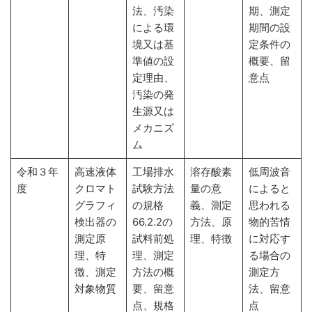
法、汚染
期、測定
による環
期間の設
境又は基
定条件の
準値の設
概要、留
定理由、
意点
汚染の発
生源又は
メカニズ
ム
令和３年
高速液体
工場排水
溶存酸素
低周波音
度
クロマト
試験方法
量の意
によると
グラフィ
の規格
義、測定
思われる
検出器の
66.2.2の
方法、原
物的苦情
測定原
試料前処
理、特徴
に対応す
理、特
理、測定
る場合の
徴、測定
方法の概
測定方
対象物質
要、留意
法、留意
点、規格
点