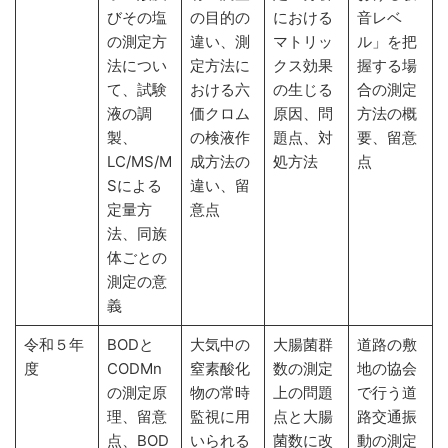
びその塩
の目的の
における
音レベ
の測定方
違い、測
マトリッ
ル」を把
法につい
定方法に
クス効果
握する場
て、試験
おける六
の生じる
合の測定
液の調
価クロム
原因、問
方法の概
製、
の検液作
題点、対
要、留意
LC/MS/M
成方法の
処方法
点
Sによる
違い、留
定量方
意点
法、同族
体ごとの
測定の意
義
令和５年
BODと
大気中の
大腸菌群
道路の敷
度
CODMn
窒素酸化
数の測定
地の協会
の測定原
物の常時
上の問題
で行う道
理、留意
監視に用
点と大腸
路交通振
点、BOD
いられる
菌数に改
動の測定