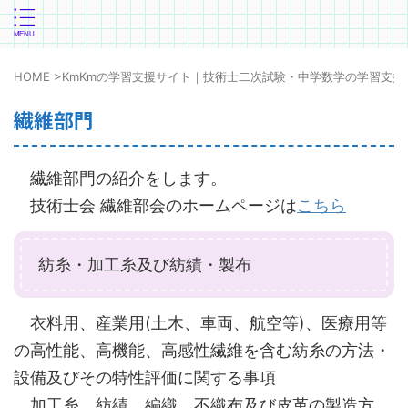
HOME
>
KmKmの学習支援サイト｜技術士二次試験・中学数学の学習支援
繊維部門
繊維部門の紹介をします。
技術士会 繊維部会のホームページは
こちら
紡糸・加工糸及び紡績・製布
衣料用、産業用(土木、車両、航空等)、医療用等
の高性能、高機能、高感性繊維を含む紡糸の方法・
設備及びその特性評価に関する事項
加工糸、紡績、編織、不織布及び皮革の製造方