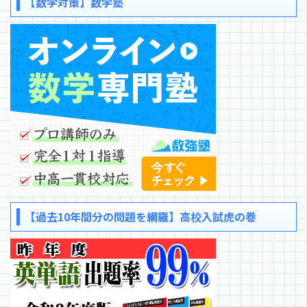
【数学対策】数学塾
【過去10年間分の問題を網羅】高校入試虎の巻