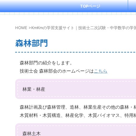
TOPページ
HOME
>
KmKmの学習支援サイト｜技術士二次試験・中学数学の学
森林部門
森林部門の紹介をします。
技術士会 森林部会のホームページは
こちら
林業・林産
森林計画及び森林管理、造林、林業生産その他の森林・
木質材料・木質構造、林産化学、木質バイオマス、特用
森林土木