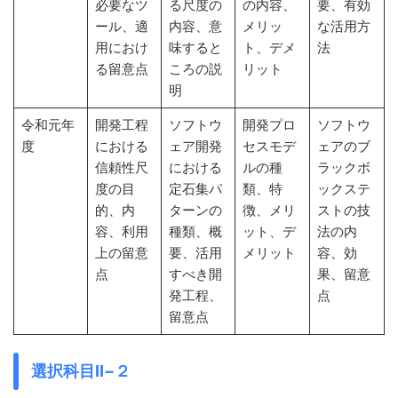
必要なツ
る尺度の
の内容、
要、有効
ール、適
内容、意
メリッ
な活用方
用におけ
味すると
ト、デメ
法
る留意点
ころの説
リット
明
令和元年
開発工程
ソフトウ
開発プロ
ソフトウ
度
における
ェア開発
セスモデ
ェアのブ
信頼性尺
における
ルの種
ラックボ
度の目
定石集パ
類、特
ックステ
的、内
ターンの
徴、メリ
ストの技
容、利用
種類、概
ット、デ
法の内
上の留意
要、活用
メリット
容、効
点
すべき開
果、留意
発工程、
点
留意点
選択科目Ⅱ−２