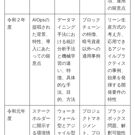
項、運用
の留意点
令和２年
AIOpsの
データマ
ブロック
リーン生
度
提唱され
イニング
チェーン
産方式の
た背景、
手法にお
の特徴、
考え方、
特性、導
ける統計
暗号資産
応用でき
入にあた
分析手法
以外への
るアジャ
っての留
と機械学
適用事例
イルプラ
意点
習の違
クティス
い、特
の事例、
徴、具体
効果を発
的な手
揮する開
法、目
発要件の
的、方法
特性
令和元年
ステーク
ウォータ
プロジェ
ブラック
度
ホルダー
フォール
クトマネ
ボックス
に開示す
型とアジ
ジメン
問題、解
る環境情
ャイル型
ト、プロ
釈可能性