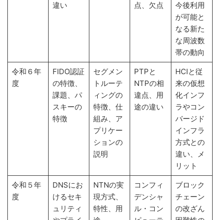
違い
点、欠点
今後利用
が可能と
なる新た
な周波数
帯の動向
令和６年
FIDO認証
セグメン
PTPと
HCIと従
度
の特徴、
トルーテ
NTPの相
来の仮想
課題、パ
ィングの
違点、用
化インフ
スキーの
特徴、仕
途の違い
ラやコン
特徴
組み、ア
バージド
プリケー
インフラ
ションの
方式との
説明
違い、メ
リット
令和５年
DNSにお
NTNの実
コンフィ
ブロック
度
けるセキ
現方式、
デンシャ
チェーン
ュリティ
特性、用
ル・コン
の改ざん