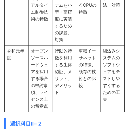
アルタイ
テムを小
るCPUの
法、対策
ム制御技
型・高密
特徴
術の特徴
度に実装
するため
の課題、
対策
令和元年
オープン
行動的特
車載イー
組込みシ
度
ソースハ
徴を利用
サネット
ステムの
ードウェ
する生体
の特徴、
ソフトウ
アを採用
認証、メ
既存の技
ェアをテ
する場合
リット、
術との比
ストしや
の検討事
デメリッ
較
すくする
項、ライ
ト
ための工
センス上
夫
の留意点
選択科目Ⅱ−２