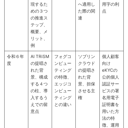
現するた
へ適用し
用字の利
めの３つ
た際の関
点
の推進ス
連
テップ、
概要、メ
リット、
例
令和６年
AI TRiSM
フォグコ
ソブリン
個人顧客
度
の提唱さ
ンピュー
クラウド
向け
れた背
ティング
の提唱さ
eKYCの
景、構成
の特徴、
れた背
公的個人
する４つ
エッジコ
景、担保
認証サー
の柱、導
ンピュー
させる主
ビスの署
入するう
ティング
権
名用電子
えでの留
との違い
証明書を
意点
用いた方
法の特
徴、運用