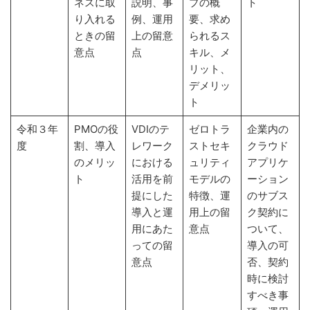
ネスに取
説明、事
プの概
ト
り入れる
例、運用
要、求め
ときの留
上の留意
られるス
意点
点
キル、メ
リット、
デメリッ
ト
令和３年
PMOの役
VDIのテ
ゼロトラ
企業内の
度
割、導入
レワーク
ストセキ
クラウド
のメリッ
における
ュリティ
アプリケ
ト
活用を前
モデルの
ーション
提にした
特徴、運
のサブス
導入と運
用上の留
ク契約に
用にあた
意点
ついて、
っての留
導入の可
意点
否、契約
時に検討
すべき事