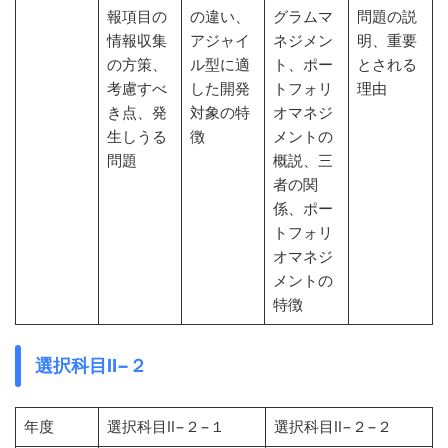
報項目の
の違い、
グラムマ
問題の説
情報収集
アジャイ
ネジメン
明、重要
の方策、
ル型に適
ト、ポー
とされる
考慮すべ
した開発
トフォリ
理由
き点、発
対象の特
オマネジ
生しうる
徴
メントの
問題
概説、三
者の関
係、ポー
トフォリ
オマネジ
メントの
特徴
選択科目Ⅱ−２
年度
選択科目Ⅱ−２−１
選択科目Ⅱ−２−２