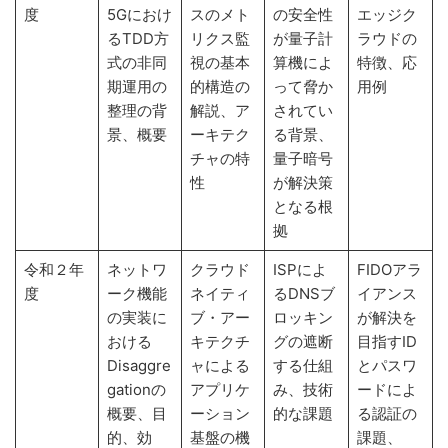
度
5Gにおけ
スのメト
の安全性
エッジク
るTDD方
リクス監
が量子計
ラウドの
式の非同
視の基本
算機によ
特徴、応
期運用の
的構造の
って脅か
用例
整理の背
解説、ア
されてい
景、概要
ーキテク
る背景、
チャの特
量子暗号
性
が解決策
となる根
拠
令和２年
ネットワ
クラウド
ISPによ
FIDOアラ
度
ーク機能
ネイティ
るDNSブ
イアンス
の実装に
ブ・アー
ロッキン
が解決を
おける
キテクチ
グの遮断
目指すID
Disaggre
ャによる
する仕組
とパスワ
gationの
アプリケ
み、技術
ードによ
概要、目
ーション
的な課題
る認証の
的、効
基盤の機
課題、