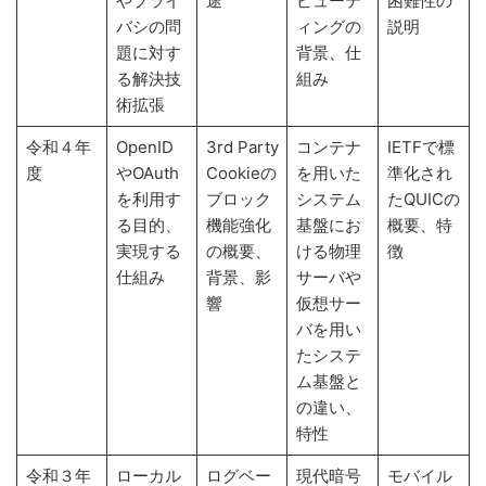
やプライ
途
ピューテ
困難性の
バシの問
ィングの
説明
題に対す
背景、仕
る解決技
組み
術拡張
令和４年
OpenID
3rd Party
コンテナ
IETFで標
度
やOAuth
Cookieの
を用いた
準化され
を利用す
ブロック
システム
たQUICの
る目的、
機能強化
基盤にお
概要、特
実現する
の概要、
ける物理
徴
仕組み
背景、影
サーバや
響
仮想サー
バを用い
たシステ
ム基盤と
の違い、
特性
令和３年
ローカル
ログベー
現代暗号
モバイル