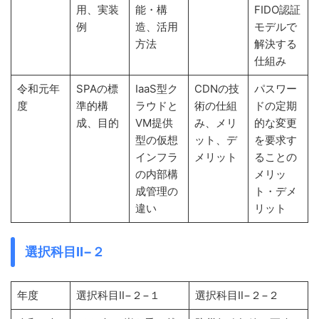
用、実装
能・構
FIDO認証
例
造、活用
モデルで
方法
解決する
仕組み
令和元年
SPAの標
IaaS型ク
CDNの技
パスワー
度
準的構
ラウドと
術の仕組
ドの定期
成、目的
VM提供
み、メリ
的な変更
型の仮想
ット、デ
を要求す
インフラ
メリット
ることの
の内部構
メリッ
成管理の
ト・デメ
違い
リット
選択科目Ⅱ−２
年度
選択科目Ⅱ−２−１
選択科目Ⅱ−２−２