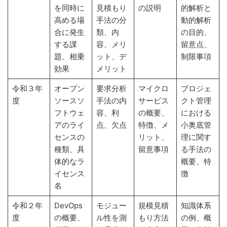
を同時に
見積もり
の説明
的解析と
高める場
手法の分
動的解析
合に発生
類、内
の目的、
する課
容、メリ
留意点、
題、相乗
ット、デ
制限事項
効果
メリット
令和３年
オープン
要求分析
マイクロ
プロジェ
度
ソースソ
手法の内
サービス
クト管理
フトウェ
容、利
の概要、
における
アのライ
点、欠点
特徴、メ
小奥底管
センスの
リット、
理に関す
種類、具
留意事項
る手法の
体的なラ
概要、特
イセンス
徴
名
令和２年
DevOps
モジュー
規模見積
知識体系
度
の概要、
ル性を測
もり方法
の例、概