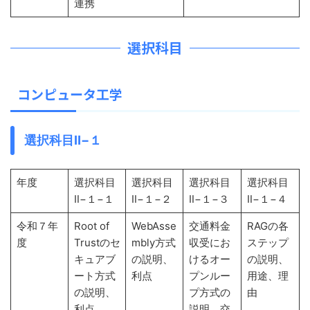
連携
選択科目
コンピュータ工学
選択科目Ⅱ−１
年度
選択科目
選択科目
選択科目
選択科目
Ⅱ−１−１
Ⅱ−１−２
Ⅱ−１−３
Ⅱ−１−４
令和７年
Root of
WebAsse
交通料金
RAGの各
度
Trustのセ
mbly方式
収受にお
ステップ
キュアブ
の説明、
けるオー
の説明、
ート方式
利点
プンルー
用途、理
の説明、
プ方式の
由
利点
説明、交