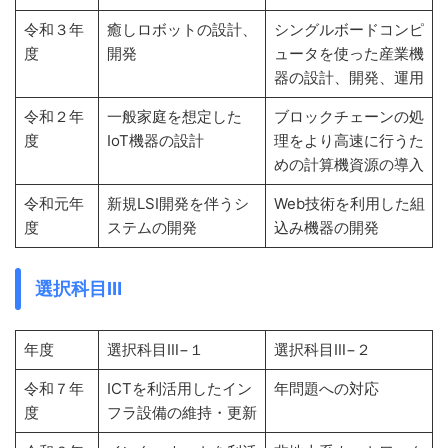
令和３年
癒しロボットの設計、
シングルボードコンピ
度
開発
ュータを使った産業機
器の設計、開発、運用
令和２年
一般家庭を想定した
ブロックチェーンの処
度
IoT機器の設計
理をより高速に行うた
めの計算機資源の導入
令和元年
新規LSI開発を伴うシ
Web技術を利用した組
度
ステムの開発
込み機器の開発
選択科目Ⅲ
年度
選択科目Ⅲ−１
選択科目Ⅲ−２
令和７年
ICTを利活用したイン
年問題への対応
度
フラ設備の維持・更新