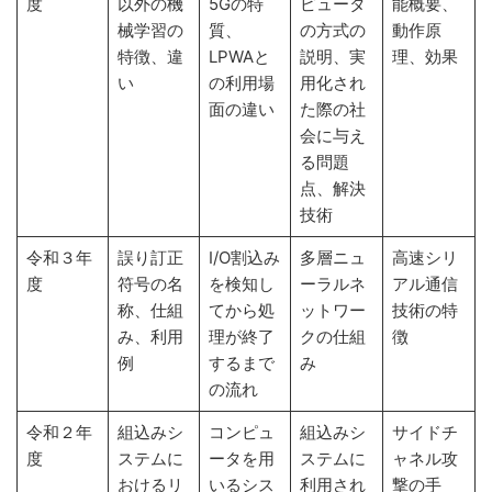
度
以外の機
5Gの特
ピュータ
能概要、
械学習の
質、
の方式の
動作原
特徴、違
LPWAと
説明、実
理、効果
い
の利用場
用化され
面の違い
た際の社
会に与え
る問題
点、解決
技術
令和３年
誤り訂正
I/O割込み
多層ニュ
高速シリ
度
符号の名
を検知し
ーラルネ
アル通信
称、仕組
てから処
ットワー
技術の特
み、利用
理が終了
クの仕組
徴
例
するまで
み
の流れ
令和２年
組込みシ
コンピュ
組込みシ
サイドチ
度
ステムに
ータを用
ステムに
ャネル攻
おけるリ
いるシス
利用され
撃の手