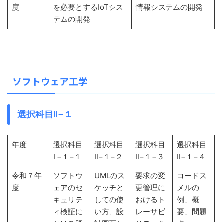
度
を必要とするIoTシス
情報システムの開発
テムの開発
ソフトウェア工学
選択科目Ⅱ−１
年度
選択科目
選択科目
選択科目
選択科目
Ⅱ−１−１
Ⅱ−１−２
Ⅱ−１−３
Ⅱ−１−４
令和７年
ソフトウ
UMLのス
要求の変
コードス
度
ェアのセ
ケッチと
更管理に
メルの
キュリテ
しての使
おけるト
例、概
ィ検証に
い方、設
レーサビ
要、問題