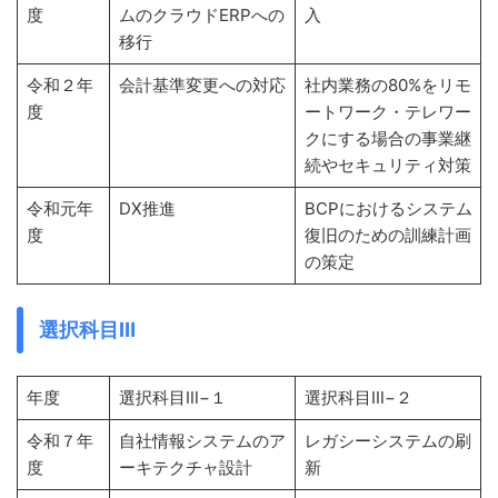
度
ムのクラウドERPへの
入
移行
令和２年
会計基準変更への対応
社内業務の80%をリモ
度
ートワーク・テレワー
クにする場合の事業継
続やセキュリティ対策
令和元年
DX推進
BCPにおけるシステム
度
復旧のための訓練計画
の策定
選択科目Ⅲ
年度
選択科目Ⅲ−１
選択科目Ⅲ−２
令和７年
自社情報システムのア
レガシーシステムの刷
度
ーキテクチャ設計
新