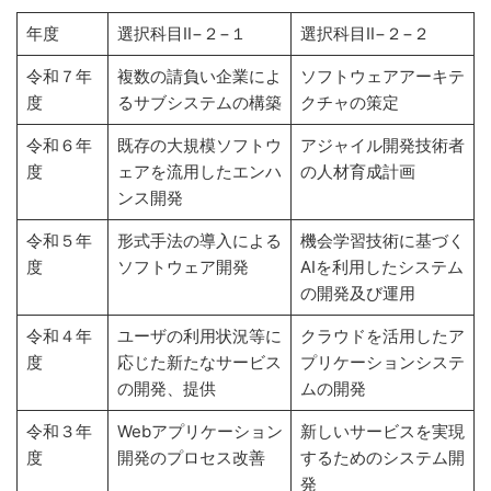
年度
選択科目Ⅱ−２−１
選択科目Ⅱ−２−２
令和７年
複数の請負い企業によ
ソフトウェアアーキテ
度
るサブシステムの構築
クチャの策定
令和６年
既存の大規模ソフトウ
アジャイル開発技術者
度
ェアを流用したエンハ
の人材育成計画
ンス開発
令和５年
形式手法の導入による
機会学習技術に基づく
度
ソフトウェア開発
AIを利用したシステム
の開発及び運用
令和４年
ユーザの利用状況等に
クラウドを活用したア
度
応じた新たなサービス
プリケーションシステ
の開発、提供
ムの開発
令和３年
Webアプリケーション
新しいサービスを実現
度
開発のプロセス改善
するためのシステム開
発