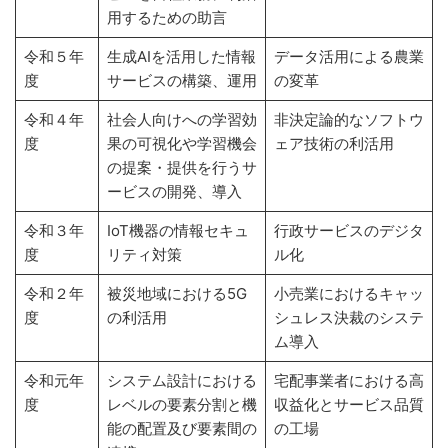
用するための助言
令和５年
生成AIを活用した情報
データ活用による農業
度
サービスの構築、運用
の変革
令和４年
社会人向けへの学習効
非決定論的なソフトウ
度
果の可視化や学習機会
ェア技術の利活用
の提案・提供を行うサ
ービスの開発、導入
令和３年
IoT機器の情報セキュ
行政サービスのデジタ
度
リティ対策
ル化
令和２年
被災地域における5G
小売業におけるキャッ
度
の利活用
シュレス決裁のシステ
ム導入
令和元年
システム設計における
宅配事業者における高
度
レベルの要素分割と機
収益化とサービス品質
能の配置及び要素間の
の工場