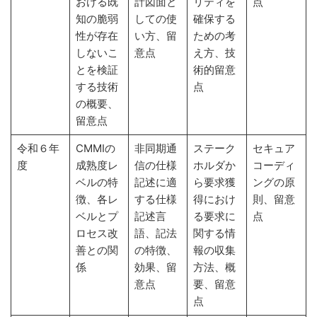
おける既
計図面と
リティを
点
知の脆弱
しての使
確保する
性が存在
い方、留
ための考
しないこ
意点
え方、技
とを検証
術的留意
する技術
点
の概要、
留意点
令和６年
CMMIの
非同期通
ステーク
セキュア
度
成熟度レ
信の仕様
ホルダか
コーディ
ベルの特
記述に適
ら要求獲
ングの原
徴、各レ
する仕様
得におけ
則、留意
ベルとプ
記述言
る要求に
点
ロセス改
語、記法
関する情
善との関
の特徴、
報の収集
係
効果、留
方法、概
意点
要、留意
点