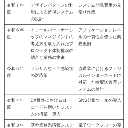
令和７年
デザインパターンの利
システム開発費用の見
度
用による監視システム
積り作業
の設計
令和６年
イコールパートナーシ
アプリケーションレベ
度
ップのマネジメントの
ルの一貫性を使った業
考え方を取り入れたプ
務復旧
ロジェクト体制構築の
助言と業務の推進
令和５年
ランサムウェア感染後
流通業におけるフィジ
度
の対応策
カルインターネットに
対応した輸配送管理シ
ステムの検討
令和４年
DX推進におけるロー
SNS分析ツールの導入
度
コードを用いたシステ
ムの構築・導入
令和３年
基幹業務系情報システ
電子ワークフローの導