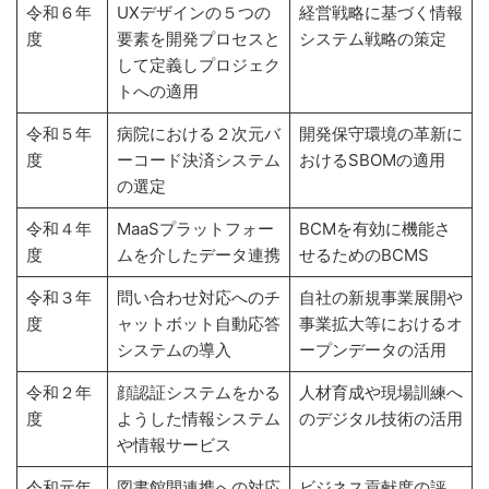
令和６年
UXデザインの５つの
経営戦略に基づく情報
度
要素を開発プロセスと
システム戦略の策定
して定義しプロジェク
トへの適用
令和５年
病院における２次元バ
開発保守環境の革新に
度
ーコード決済システム
おけるSBOMの適用
の選定
令和４年
MaaSプラットフォー
BCMを有効に機能さ
度
ムを介したデータ連携
せるためのBCMS
令和３年
問い合わせ対応へのチ
自社の新規事業展開や
度
ャットボット自動応答
事業拡大等におけるオ
システムの導入
ープンデータの活用
令和２年
顔認証システムをかる
人材育成や現場訓練へ
度
ようした情報システム
のデジタル技術の活用
や情報サービス
令和元年
図書館間連携への対応
ビジネス貢献度の評