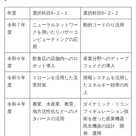
年度
選択科目Ⅱ−２−１
選択科目Ⅱ−２−２
令和７年
ニューラルネットワー
動的コードのり活用
度
クを用いたリバザーコ
ンピューティングの応
用
令和６年
飲食店の店舗内へのロ
産業分野へのディープ
度
ボット導入
フェイクの導入
令和５年
ドローンを活用した災
情報システムを活用し
度
害対策
たエネルギー効率の向
上
令和４年
農業、水産業、教育、
ダイナミック・リコン
度
地方活性化などへのメ
フィギュレーション技
タバースの活用
術を使った産業機器・
民生機器の設計、開
発、運用