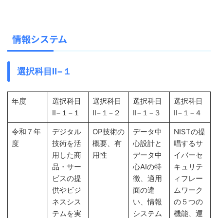
情報システム
選択科目Ⅱ−１
年度
選択科目
選択科目
選択科目
選択科目
Ⅱ−１−１
Ⅱ−１−２
Ⅱ−１−３
Ⅱ−１−４
令和７年
デジタル
OP技術の
データ中
NISTの提
度
技術を活
概要、有
心設計と
唱するサ
用した商
用性
データ中
イバーセ
品・サー
心AIの特
キュリテ
ビスの提
徴、適用
ィフレー
供やビジ
面の違
ムワーク
ネスシス
い、情報
の５つの
テムを実
システム
機能、運