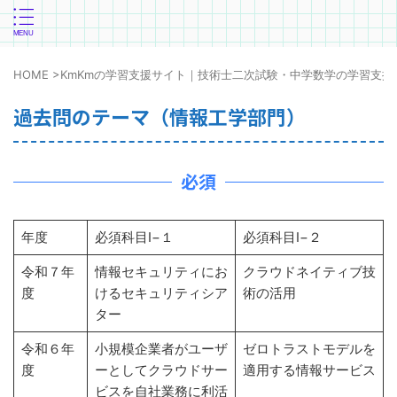
HOME
>
KmKmの学習支援サイト｜技術士二次試験・中学数学の学習支援
過去問のテーマ（情報工学部門）
必須
年度
必須科目Ⅰ−１
必須科目Ⅰ−２
令和７年
情報セキュリティにお
クラウドネイティブ技
度
けるセキュリティシア
術の活用
ター
令和６年
小規模企業者がユーザ
ゼロトラストモデルを
度
ーとしてクラウドサー
適用する情報サービス
ビスを自社業務に利活