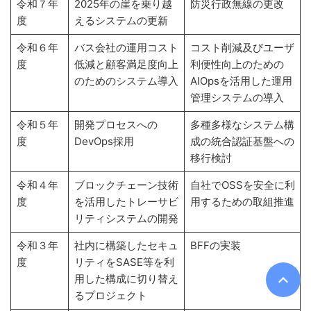
令和７年
2025年の崖を乗り越
防災行政無線の更改
度
えるシステムの更新
令和６年
バス会社の運用コスト
コスト削減及びユーザ
度
低減と顧客満足度向上
利便性向上のための
のためのシステム導入
AIOpsを活用した運用
管理システムの導入
令和５年
開発プロセスへの
多種多様なシステム構
度
DevOps採用
成の統合認証基盤への
移行検討
令和４年
ブロックチェーン技術
自社でOSSを安全に利
度
を活用したトレーサビ
用するための取組推進
リティシステムの開発
令和３年
社内に構築したセキュ
BFFの実装
度
リティをSASE等を利
用した構成に切り替え
るプロジェクト