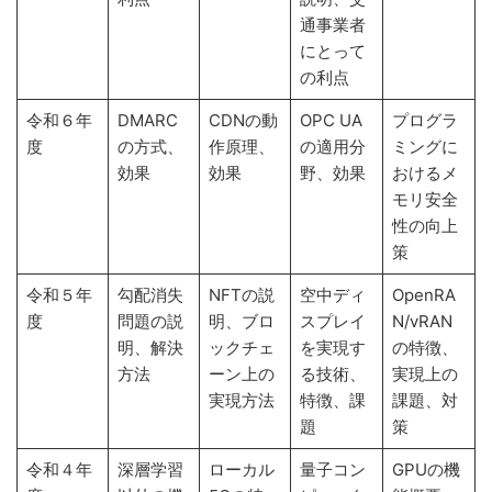
通事業者
にとって
の利点
令和６年
DMARC
CDNの動
OPC UA
プログラ
度
の方式、
作原理、
の適用分
ミングに
効果
効果
野、効果
おけるメ
モリ安全
性の向上
策
令和５年
勾配消失
NFTの説
空中ディ
OpenRA
度
問題の説
明、ブロ
スプレイ
N/vRAN
明、解決
ックチェ
を実現す
の特徴、
方法
ーン上の
る技術、
実現上の
実現方法
特徴、課
課題、対
題
策
令和４年
深層学習
ローカル
量子コン
GPUの機