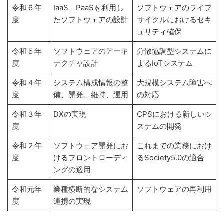
令和６年
IaaS、PaaSを利用し
ソフトウェアのライフ
度
たソフトウェアの設計
サイクルにおけるセキ
ュリティ確保
令和５年
ソフトウェアのアーキ
分散協調型システムに
度
テクチャ設計
よるIoTシステム
令和４年
システム構成情報の整
大規模システム障害へ
度
備、開発、維持、運用
の対応
令和３年
DXの実現
CPSにおける新しいシ
度
ステムの開発
令和２年
ソフトウェア開発にお
これまでの業務におけ
度
けるフロントローディ
るSociety5.0の適合
ングの適用
令和元年
業種横断的なシステム
ソフトウェアの再利用
度
連携の実現