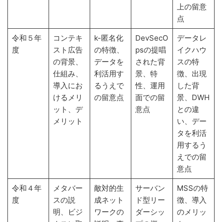
上の留意
点
令和５年
コンテキ
k-匿名化
DevSecO
データレ
度
スト広告
の特徴、
psの提唱
イクハウ
の背景、
データを
された背
スの特
仕組み、
利活用す
景、特
徴、出現
導入にお
るうえで
性、運用
した背
けるメリ
の留意点
面での留
景、DWH
ット、デ
意点
との違
メリット
い、デー
タを利活
用するう
えでの留
意点
令和４年
メタバー
敵対的生
サーバン
MSSの特
度
スの説
成ネット
ド型リー
徴、導入
明、ビジ
ワークの
ダーシッ
のメリッ