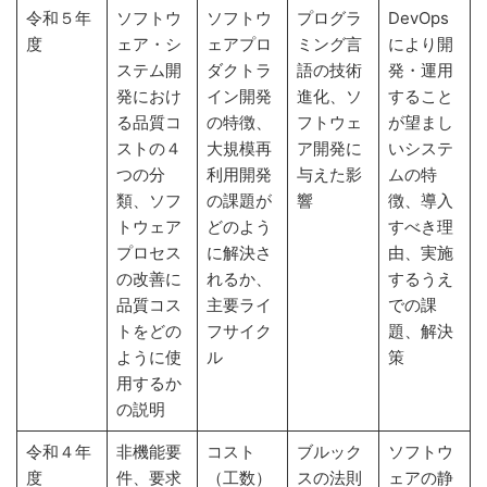
令和５年
ソフトウ
ソフトウ
プログラ
DevOps
度
ェア・シ
ェアプロ
ミング言
により開
ステム開
ダクトラ
語の技術
発・運用
発におけ
イン開発
進化、ソ
すること
る品質コ
の特徴、
フトウェ
が望まし
ストの４
大規模再
ア開発に
いシステ
つの分
利用開発
与えた影
ムの特
類、ソフ
の課題が
響
徴、導入
トウェア
どのよう
すべき理
プロセス
に解決さ
由、実施
の改善に
れるか、
するうえ
品質コス
主要ライ
での課
トをどの
フサイク
題、解決
ように使
ル
策
用するか
の説明
令和４年
非機能要
コスト
ブルック
ソフトウ
度
件、要求
（工数）
スの法則
ェアの静