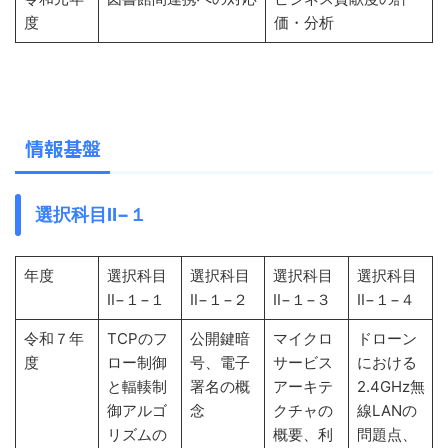
度
価・分析
情報基盤
選択科目Ⅱ−１
年度
選択科目
選択科目
選択科目
選択科目
Ⅱ−１−１
Ⅱ−１−２
Ⅱ−１−３
Ⅱ−１−４
令和７年
TCPのフ
公開鍵暗
マイクロ
ドローン
度
ロー制御
号、電子
サービス
における
と輻輳制
署名の概
アーキテ
2.4GHz無
御アルゴ
念
クチャの
線LANの
リズムの
概要、利
問題点、