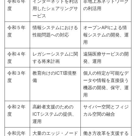
令和６年
インターネットを利活
非地上系ネットワーク
度
用したシェアリングサ
の利活用
ービス
令和５年
情報システムにおける
オープンAPIによる情
度
性能問題への対応
報システムの開発、運
用
令和４年
レガシーシステムに関
遠隔医療サービスの開
度
する将来計画
発、運用
令和３年
教育向けのICT環境整
個人の特定が可能なデ
度
備
ータや情報を直接扱う
機器の開発、保守、運
用
令和２年
高齢者支援のための
サイバー空間とフィジ
度
ICTシステムの提供、
カル空間の融合
運用
令和元年
大量のエッジ・ノード
働き方改革を支援する