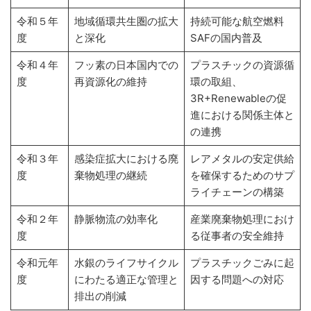
令和５年
地域循環共生圏の拡大
持続可能な航空燃料
度
と深化
SAFの国内普及
令和４年
フッ素の日本国内での
プラスチックの資源循
度
再資源化の維持
環の取組、
3R+Renewableの促
進における関係主体と
の連携
令和３年
感染症拡大における廃
レアメタルの安定供給
度
棄物処理の継続
を確保するためのサプ
ライチェーンの構築
令和２年
静脈物流の効率化
産業廃棄物処理におけ
度
る従事者の安全維持
令和元年
水銀のライフサイクル
プラスチックごみに起
度
にわたる適正な管理と
因する問題への対応
排出の削減