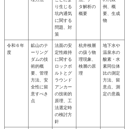
り生じる
タ解析の
例、概
坑内通気
概要
要、生成
に関する
物
問題、対
策
令和６年
鉱山のテ
法面の安
杭井検層
地下水や
度
ーリング
定性維持
の扱う物
温泉水の
ダムの技
に関する
理現象、
酸素・水
術的概
ロックボ
検層の原
素同位体
要、管理
ルトとグ
理
比の測定
方法、安
ラウンド
方法、留
全性に留
アンカー
意点、測
意すべき
の技術的
定の意義
点
原理、工
法選定時
の検討方
針