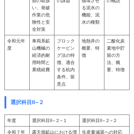
類の取扱
の課題
循環させ
の概説
い、発破
る泥水の
作業の危
機能、泥
険性と安
水の種類
全対策
令和元年
車両系鉱
ブロック
地熱井の
二酸化炭
度
山機械の
ケービン
概要、特
素地中貯
経済的耐
グ法の特
徴
留の方
用時間と
徴、適合
法、概
累積経費
する杭内
要、特徴
条件、留
意点
選択科目Ⅱ−２
年度
選択科目Ⅱ−２−１
選択科目Ⅱ−２−２
令和７年
露天堀鉱山における増
生産量減退への対応