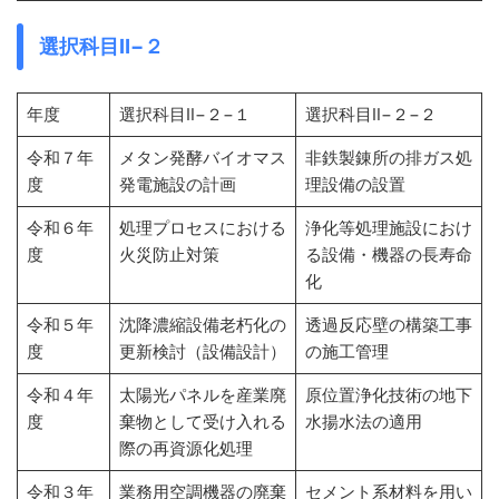
選択科目Ⅱ−２
年度
選択科目Ⅱ−２−１
選択科目Ⅱ−２−２
令和７年
メタン発酵バイオマス
非鉄製錬所の排ガス処
度
発電施設の計画
理設備の設置
令和６年
処理プロセスにおける
浄化等処理施設におけ
度
火災防止対策
る設備・機器の長寿命
化
令和５年
沈降濃縮設備老朽化の
透過反応壁の構築工事
度
更新検討（設備設計）
の施工管理
令和４年
太陽光パネルを産業廃
原位置浄化技術の地下
度
棄物として受け入れる
水揚水法の適用
際の再資源化処理
令和３年
業務用空調機器の廃棄
セメント系材料を用い