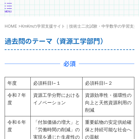
HOME
>
KmKmの学習支援サイト｜技術士二次試験・中学数学の学習支援
過去問のテーマ（資源工学部門）
必須
年度
必須科目Ⅰ−１
必須科目Ⅰ−２
令和７年
資源工学分野における
資源効率性・循環性の
度
イノベーション
向上と天然資源利用の
削減
令和６年
「付加価値の増大」と
重要鉱物の安定供給確
度
「労働時間の削減」の
保と持続可能な社会へ
実現を通じた生産性の
の貢献