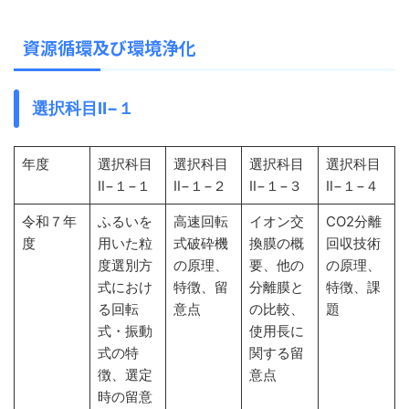
資源循環及び環境浄化
選択科目Ⅱ−１
年度
選択科目
選択科目
選択科目
選択科目
Ⅱ−１−１
Ⅱ−１−２
Ⅱ−１−３
Ⅱ−１−４
令和７年
ふるいを
高速回転
イオン交
CO2分離
度
用いた粒
式破砕機
換膜の概
回収技術
度選別方
の原理、
要、他の
の原理、
式におけ
特徴、留
分離膜と
特徴、課
る回転
意点
の比較、
題
式・振動
使用長に
式の特
関する留
徴、選定
意点
時の留意