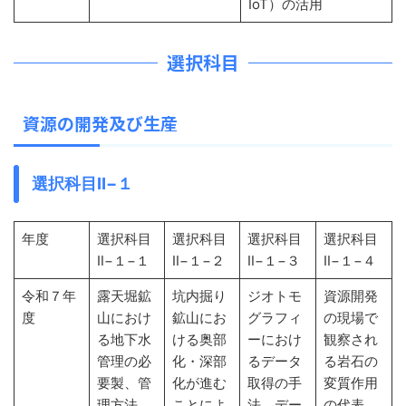
IoT）の活用
選択科目
資源の開発及び生産
選択科目Ⅱ−１
年度
選択科目
選択科目
選択科目
選択科目
Ⅱ−１−１
Ⅱ−１−２
Ⅱ−１−３
Ⅱ−１−４
令和７年
露天堀鉱
坑内掘り
ジオトモ
資源開発
度
山におけ
鉱山にお
グラフィ
の現場で
る地下水
ける奥部
ーにおけ
観察され
管理の必
化・深部
るデータ
る岩石の
要製、管
化が進む
取得の手
変質作用
理方法
ことによ
法、デー
の代表