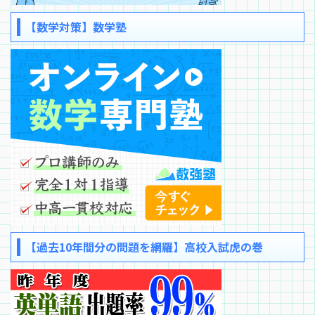
【数学対策】数学塾
【過去10年間分の問題を網羅】高校入試虎の巻