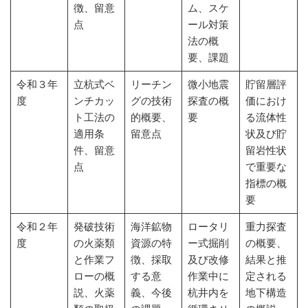
徴、留意
ム、スケ
点
ール対策
法の概
要、課題
令和３年
立杭式ベ
リーチン
微小地震
貯留層評
度
ンチカッ
グの技術
探査の概
価におけ
ト工法の
的概要、
要
る流体性
適用条
留意点
状及び貯
件、留意
留岩性状
点
で重要な
指標の概
要
令和２年
発破技術
海洋鉱物
ロータリ
重力探査
度
の火薬類
資源の特
ー式掘削
の概要、
と作業フ
徴、採取
及び改修
結果と推
ローの概
する意
作業中に
定される
説、火薬
義、今後
杭井内を
地下構造