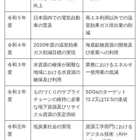
向上
令和５年
日本国内での電気自動
再エネ利用以外での温
度
車の普及
室効果ガス排出量の削
減
令和４年
2030年度の温室効果
海底鉱物資源の開発及
度
ガス削減目標の実現
び産業への利用
令和３年
水資源の確保が困難な
業務におけるエネルギ
度
地域における水資源の
ー使用量の低減
確保及び利用
令和２年
ものづくりのサプライ
SDGsのターゲット
度
チェーンの維持に必要
12.2又は12.5の達成
な地下資源及びリサイ
クル資源の安定供給
令和元年
低炭素社会の実現
資源工学部門における
度
デジタル技術（AIや