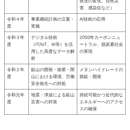
状況の変化、自然災
害、感染症など）
令和４年
事業継続計画の立案・
AI技術の応用
度
実施
令和３年
デジタル技術
2050年カーボンニュ
度
（IT/IoT、AI等）を活
ートラル、脱炭素社会
用した高度なデータ解
の実現
析
令和２年
鉱山の開発・操業・閉
メタンハイドレードの
度
山における環境、労働
探鉱・開発
安全衛生への対処
令和元年
地震・津波による鉱山
持続可能かつ近代的な
度
災害への対策
エネルギーへのアクセ
スの確保