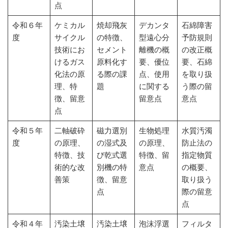
点
令和６年
ケミカル
焼却飛灰
デカンタ
石綿障害
度
サイクル
の特徴、
型遠心分
予防規則
技術にお
セメント
離機の概
の改正概
けるガス
原料化す
要、優位
要、石綿
化法の原
る際の課
点、使用
を取り扱
理、特
題
に関する
う際の留
徴、留意
留意点
意点
点
令和５年
二軸破砕
磁力選別
生物処理
水質汚濁
度
の原理、
の湿式及
の原理、
防止法の
特徴、技
び乾式選
特徴、留
指定物質
術的な改
別機の特
意点
の概要、
善策
徴、留意
取り扱う
点
際の留意
点
令和４年
汚染土壌
汚染土壌
泡沫浮選
フィルタ