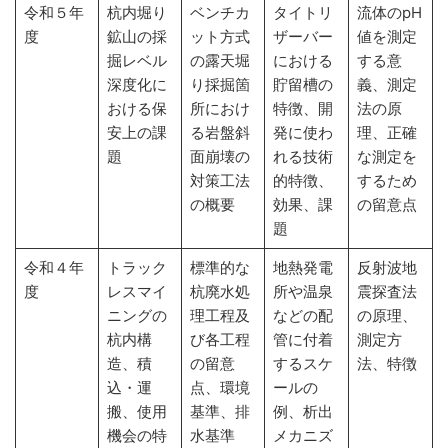
令和５年
杭内堀り
ベンチカ
タイトリ
流体のpH
度
鉱山の採
ット方式
ザーバー
値を測定
掘レベル
の露天堀
における
する意
深度化に
り採掘箇
貯留槽の
義、測定
おける保
所におけ
特徴、開
法の原
安上の課
る岩盤斜
発に使わ
理、正確
題
面崩壊の
れる技術
な測定を
対策工法
的特徴、
するため
の概要
効果、課
の留意点
題
令和４年
トラック
標準的な
地熱発電
反射波地
度
レスマイ
杭廃水処
所や温泉
震探査法
ニングの
理工程及
などの配
の原理、
杭内構
び各工程
管に付着
測定方
造、積
の留意
するスケ
法、特徴
込・運
点、環境
ールの
搬、使用
基準、排
例、析出
機会の特
水基準
メカニズ