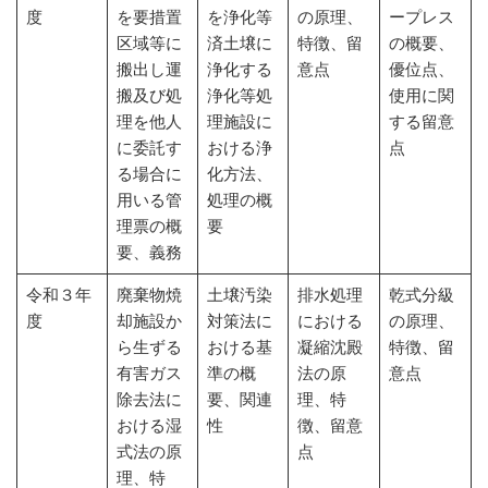
度
を要措置
を浄化等
の原理、
ープレス
区域等に
済土壌に
特徴、留
の概要、
搬出し運
浄化する
意点
優位点、
搬及び処
浄化等処
使用に関
理を他人
理施設に
する留意
に委託す
おける浄
点
る場合に
化方法、
用いる管
処理の概
理票の概
要
要、義務
令和３年
廃棄物焼
土壌汚染
排水処理
乾式分級
度
却施設か
対策法に
における
の原理、
ら生ずる
おける基
凝縮沈殿
特徴、留
有害ガス
準の概
法の原
意点
除去法に
要、関連
理、特
おける湿
性
徴、留意
式法の原
点
理、特