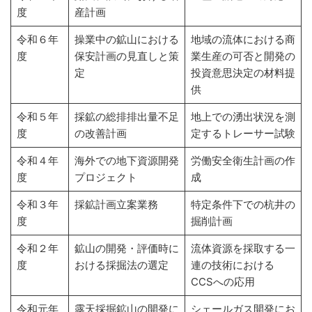
度
産計画
令和６年
操業中の鉱山における
地域の流体における商
度
保安計画の見直しと策
業生産の可否と開発の
定
投資意思決定の材料提
供
令和５年
採鉱の総排排出量不足
地上での湧出状況を測
度
の改善計画
定するトレーサー試験
令和４年
海外での地下資源開発
労働安全衛生計画の作
度
プロジェクト
成
令和３年
採鉱計画立案業務
特定条件下での杭井の
度
掘削計画
令和２年
鉱山の開発・評価時に
流体資源を採取する一
度
おける採掘法の選定
連の技術における
CCSへの応用
令和元年
露天採掘鉱山の開発に
シェールガス開発にお