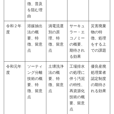
徴、普及
を阻む理
由
令和２年
溶媒抽出
渦電流選
サーキュ
災害廃棄
度
法の概
別の原
ラー・エ
物の特
要、特
理、特
コノミー
徴、処理
徴、留意
徴、留意
の概要、
をする上
点
点
期待され
での課題
る効果
令和元年
ソーティ
土壌洗浄
工場排水
優良産廃
度
ング分離
法の概
の処理に
処理業者
技術の概
要、特
伴う汚泥
認定制度
要、特
徴、留意
の特性、
の期待さ
徴、留意
点
再資源化
れる効果
点
技術の概
要、留意
点