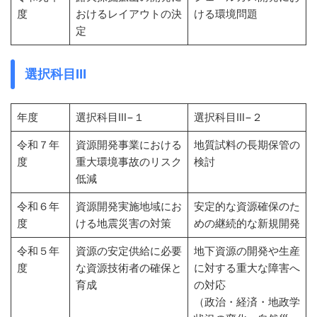
度
おけるレイアウトの決
ける環境問題
定
選択科目Ⅲ
年度
選択科目Ⅲ−１
選択科目Ⅲ−２
令和７年
資源開発事業における
地質試料の長期保管の
度
重大環境事故のリスク
検討
低減
令和６年
資源開発実施地域にお
安定的な資源確保のた
度
ける地震災害の対策
めの継続的な新規開発
令和５年
資源の安定供給に必要
地下資源の開発や生産
度
な資源技術者の確保と
に対する重大な障害へ
育成
の対応
（政治・経済・地政学