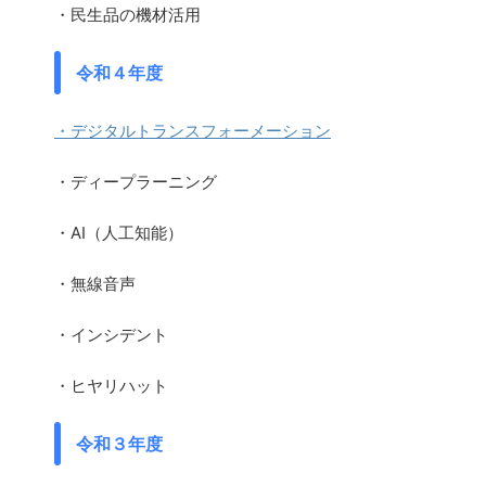
・民生品の機材活用
令和４年度
・デジタルトランスフォーメーション
・ディープラーニング
・AI（人工知能）
・無線音声
・インシデント
・ヒヤリハット
令和３年度