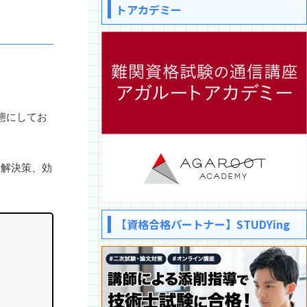
トアカデミー
態にしてお
、解決策、効
【資格合格パートナー】STUDYing