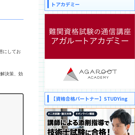
トアカデミー
態にしてお
、解決策、効
【資格合格パートナー】STUDYing