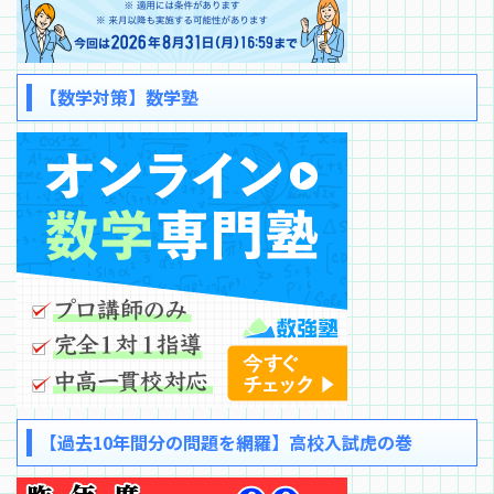
【数学対策】数学塾
【過去10年間分の問題を網羅】高校入試虎の巻