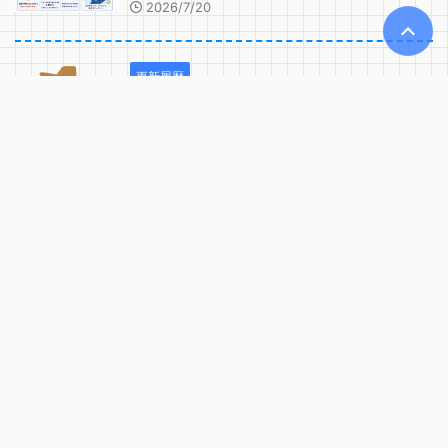
2026/7/20
更新履歴
（中学数学）2026年度 茨城県 公立
高校 過去問解説
2026/6/14
技術士
技術士二次試験 口頭試験の想定質問集
｜実務能力・倫理・継続研さんの質問
例
2026/6/2
技術士
技術士二次試験 口頭試験対策の進め方