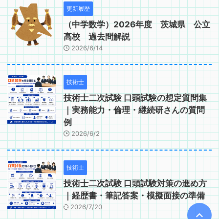
更新履歴
（中学数学）2026年度 茨城県 公立
高校 過去問解説
2026/6/14
技術士
技術士二次試験 口頭試験の想定質問集
｜実務能力・倫理・継続研さんの質問
例
2026/6/2
技術士
技術士二次試験 口頭試験対策の進め方
｜経歴書・筆記答案・模擬面接の準備
2026/7/20