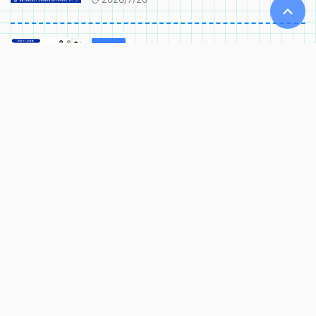
技術士
技術士二次試験 口頭試験で問われるコ
ンピテンシー｜実務能力・適格性の確
認項目
2026/6/2
技術士
技術士二次試験 口頭試験の基礎知識｜
試験時間・当日の流れ・注意点
2026/6/2
更新履歴
技術士二次試験対策ページを整理・更