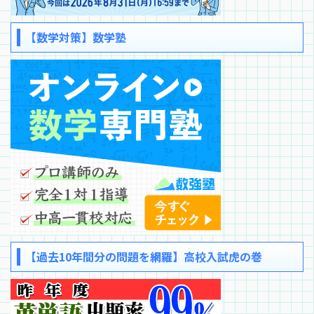
【数学対策】数学塾
【過去10年間分の問題を網羅】高校入試虎の巻