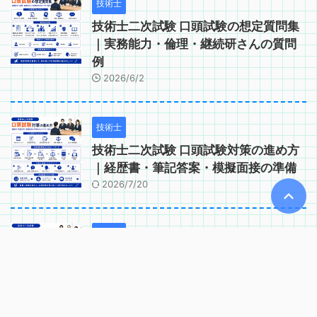
技術士
技術士二次試験 口頭試験の想定質問集
｜実務能力・倫理・継続研さんの質問
例
2026/6/2
技術士
技術士二次試験 口頭試験対策の進め方
｜経歴書・筆記答案・模擬面接の準備
2026/7/20
技術士
技術士二次試験 口頭試験で問われるコ
ンピテンシー｜実務能力・適格性の確
認項目
2026/6/2