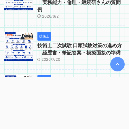
｜実務能力・倫理・継続研さんの質問
例
2026/6/2
技術士
技術士二次試験 口頭試験対策の進め方
｜経歴書・筆記答案・模擬面接の準備
2026/7/20
技術士
技術士二次試験 口頭試験で問われるコ
ンピテンシー｜実務能力・適格性の確
認項目
2026/6/2