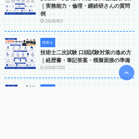
｜実務能力・倫理・継続研さんの質問
例
2026/6/2
技術士
技術士二次試験 口頭試験対策の進め方
｜経歴書・筆記答案・模擬面接の準備
2026/7/20
技術士
技術士二次試験 口頭試験で問われるコ
ンピテンシー｜実務能力・適格性の確
認項目
2026/6/2