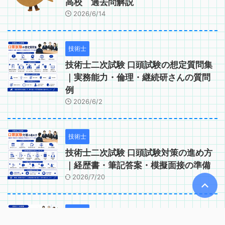
高校 過去問解説
2026/6/14
技術士
技術士二次試験 口頭試験の想定質問集
｜実務能力・倫理・継続研さんの質問
例
2026/6/2
技術士
技術士二次試験 口頭試験対策の進め方
｜経歴書・筆記答案・模擬面接の準備
2026/7/20
技術士