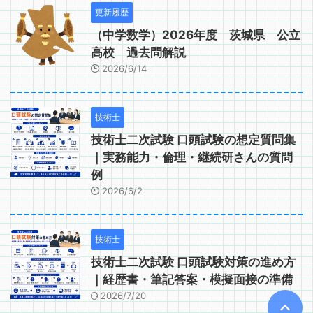
更新履歴
（中学数学）2026年度 茨城県 公立
高校 過去問解説
2026/6/14
技術士
技術士二次試験 口頭試験の想定質問集
｜実務能力・倫理・継続研さんの質問
例
2026/6/2
技術士
技術士二次試験 口頭試験対策の進め方
｜経歴書・筆記答案・模擬面接の準備
2026/7/20