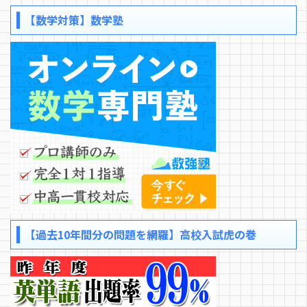
【数学対策】数学塾
【過去10年間分の問題を網羅】高校入試虎の巻