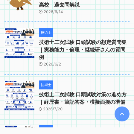
高校 過去問解説
2026/6/14
技術士
技術士二次試験 口頭試験の想定質問集
｜実務能力・倫理・継続研さんの質問
例
2026/6/2
技術士
技術士二次試験 口頭試験対策の進め方
｜経歴書・筆記答案・模擬面接の準備
2026/7/20
技術士