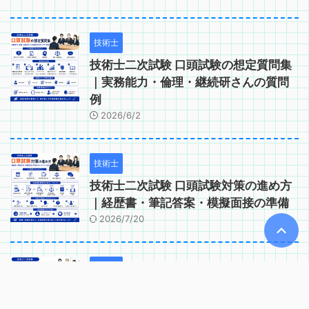
技術士
技術士二次試験 口頭試験の想定質問集
｜実務能力・倫理・継続研さんの質問
例
2026/6/2
技術士
技術士二次試験 口頭試験対策の進め方
｜経歴書・筆記答案・模擬面接の準備
2026/7/20
技術士
技術士二次試験 口頭試験で問われるコ
ンピテンシー｜実務能力・適格性の確