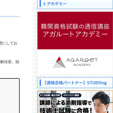
トアカデミー
態にしてお
、解決策、効
【資格合格パートナー】STUDYing