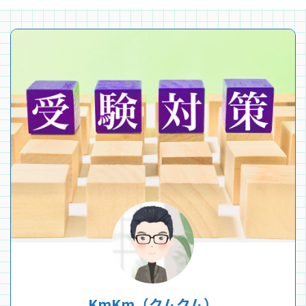
KmKm（クムクム）