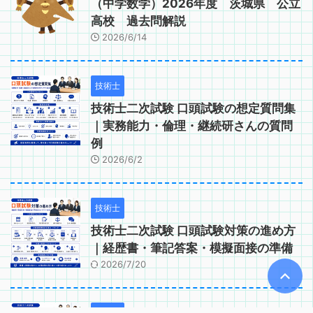
（中学数学）2026年度 茨城県 公立
高校 過去問解説
2026/6/14
技術士
技術士二次試験 口頭試験の想定質問集
｜実務能力・倫理・継続研さんの質問
例
2026/6/2
技術士
技術士二次試験 口頭試験対策の進め方
｜経歴書・筆記答案・模擬面接の準備
2026/7/20
技術士