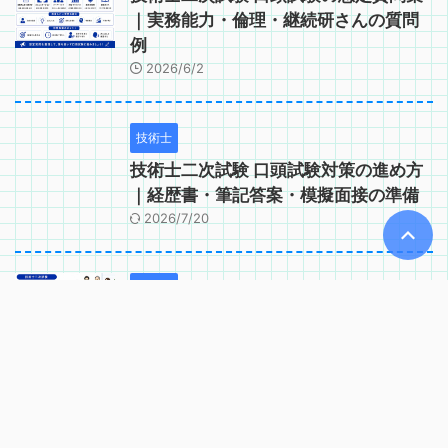
｜実務能力・倫理・継続研さんの質問
例
2026/6/2
技術士
技術士二次試験 口頭試験対策の進め方
｜経歴書・筆記答案・模擬面接の準備
2026/7/20
技術士
技術士二次試験 口頭試験で問われるコ
ンピテンシー｜実務能力・適格性の確
認項目
2026/6/2