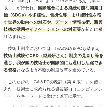
2021年6月に IEAにより「GA＆PCの改訂（第 4
版）」が行われ、
国際連合による持続可能な開発目
標（SDGs）や多様性、包摂性等、より複雑性を増
す世界の動向への対応や、データ・情報技術、新興
技術の活用やイノベーションへの対応等
が新たに盛
り込まれた。
技術士制度においては、IEAのGA＆PCも踏まえ
技術士試験やCPD（継続研さん）制度の見直し等を
通じ、我が国の技術士が国際的にも通用し活躍でき
る資格
となるよう不断の制度改革を進めている。
このたびの「GA＆PCの改訂（第 4 版）」を踏ま
えた「技術士に求められる資質能力（コンピテンシ
ー）」をキーワードに挙げて以下に示す。