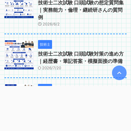
技術士二次試験 口頭試験の想定質問集
｜実務能力・倫理・継続研さんの質問
例
2026/6/2
技術士
技術士二次試験 口頭試験対策の進め方
｜経歴書・筆記答案・模擬面接の準備
2026/7/20
技術士
技術士二次試験 口頭試験で問われるコ
ンピテンシー｜実務能力・適格性の確
認項目
2026/6/2