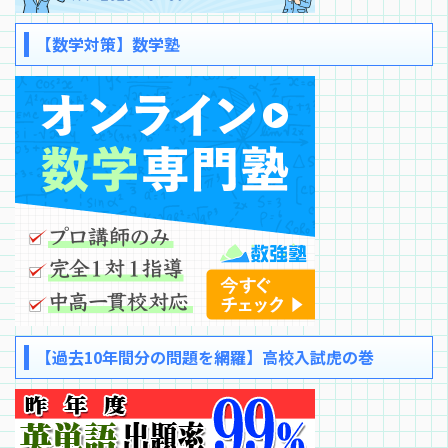
【数学対策】数学塾
【過去10年間分の問題を網羅】高校入試虎の巻