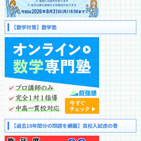
【数学対策】数学塾
【過去10年間分の問題を網羅】高校入試虎の巻