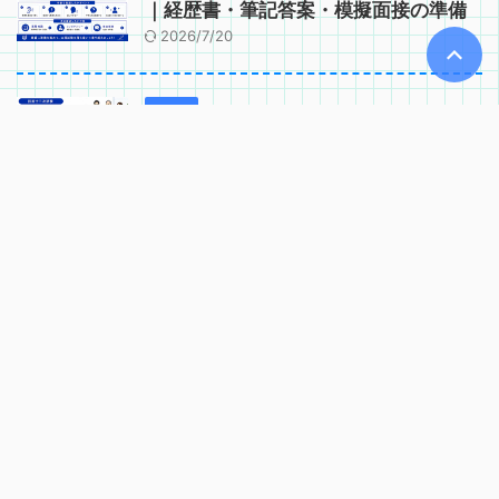
｜経歴書・筆記答案・模擬面接の準備
2026/7/20
技術士
技術士二次試験 口頭試験で問われるコ
ンピテンシー｜実務能力・適格性の確
認項目
2026/6/2
技術士
技術士二次試験 口頭試験の基礎知識｜
試験時間・当日の流れ・注意点
2026/6/2
更新履歴