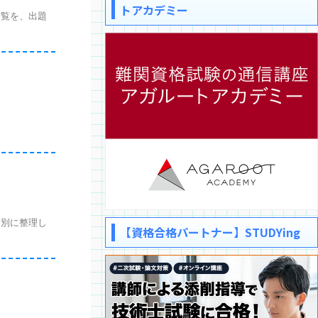
トアカデミー
覧を、出題
野別に整理し
【資格合格パートナー】STUDYing