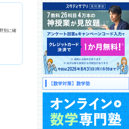
野別に確
【数学対策】数学塾