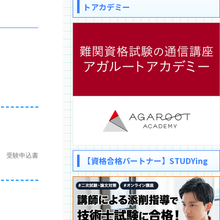
トアカデミー
 受験申込書
【資格合格パートナー】STUDYing