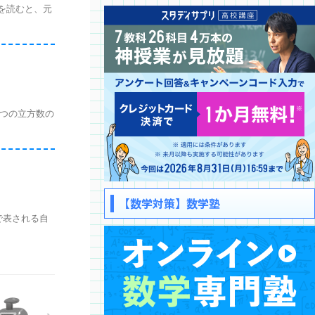
を読むと、元
2つの立方数の
【数学対策】数学塾
で表される自