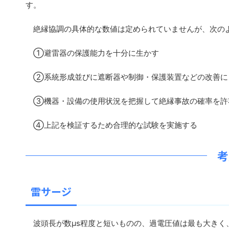
す。
絶縁協調の具体的な数値は定められていませんが、次の
①避雷器の保護能力を十分に生かす
②系統形成並びに遮断器や制御・保護装置などの改善に
③機器・設備の使用状況を把握して絶縁事故の確率を許
④上記を検証するため合理的な試験を実施する
考
雷サージ
波頭長が数μs程度と短いものの、過電圧値は最も大きく