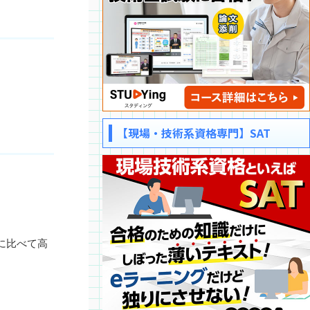
。
【現場・技術系資格専門】SAT
に比べて高