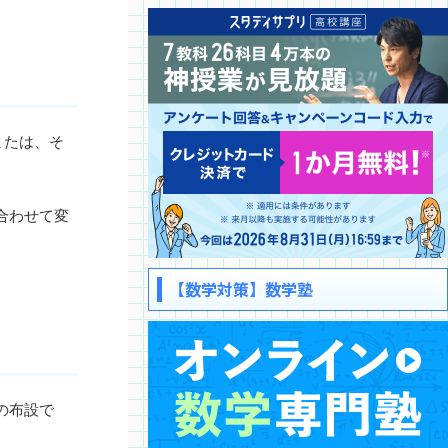
または、そ
合わせて変
【数学対策】数学塾
の布設で