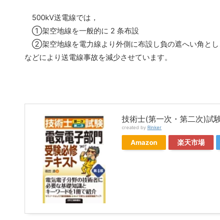
500kV送電線では，
①架空地線を一般的に 2 条布設
②架空地線を電力線より外側に布設し負の遮へい角とし
などにより送電線事故を減少させています。
技術士(第一次・第二次)試験
created by
Rinker
Amazon
楽天市場