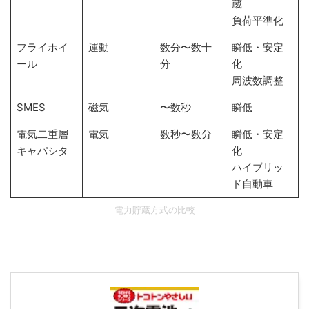
蔵
負荷平準化
フライホイ
運動
数分〜数十
瞬低・安定
ール
分
化
周波数調整
SMES
磁気
〜数秒
瞬低
電気二重層
電気
数秒〜数分
瞬低・安定
キャパシタ
化
ハイブリッ
ド自動車
電力貯蔵方式の比較