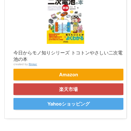
今日からモノ知りシリーズ トコトンやさしい二次電
池の本
created by
Rinker
Amazon
楽天市場
Yahooショッピング