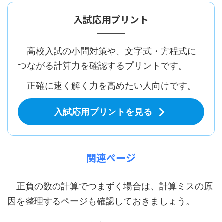
入試応用プリント
高校入試の小問対策や、文字式・方程式に
つながる計算力を確認するプリントです。
正確に速く解く力を高めたい人向けです。
入試応用プリントを見る
関連ページ
正負の数の計算でつまずく場合は、計算ミスの原
因を整理するページも確認しておきましょう。