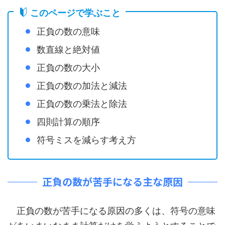
このページで学ぶこと
正負の数の意味
数直線と絶対値
正負の数の大小
正負の数の加法と減法
正負の数の乗法と除法
四則計算の順序
符号ミスを減らす考え方
正負の数が苦手になる主な原因
正負の数が苦手になる原因の多くは、符号の意味