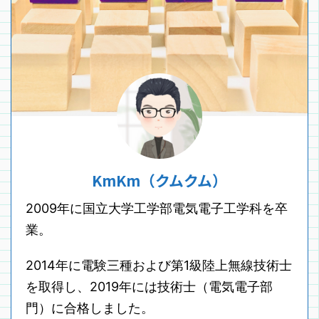
KmKm（クムクム）
2009年に国立大学工学部電気電子工学科を卒
業。
2014年に電験三種および第1級陸上無線技術士
を取得し、2019年には技術士（電気電子部
門）に合格しました。