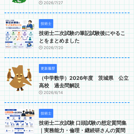
2026/7/27
技術士
技術士二次試験の筆記試験後にやるこ
とをまとめました
2026/7/20
更新履歴
（中学数学）2026年度 茨城県 公立
高校 過去問解説
2026/6/14
技術士
技術士二次試験 口頭試験の想定質問集
｜実務能力・倫理・継続研さんの質問