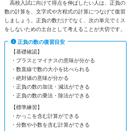
高校入試に向けて得点を伸ばしたい人は、正負の
数の計算を、文字式や方程式の計算につなげて復習
しましょう。正負の数だけでなく、次の単元でミス
をしないための土台として考えることが大切です。
正負の数の復習目安
【基礎確認】
・プラスとマイナスの意味が分かる
・数直線で数の大小を比べられる
・絶対値の意味が分かる
・正負の数の加法・減法ができる
・正負の数の乗法・除法ができる
【標準練習】
・かっこを含む計算ができる
・分数や小数を含む計算ができる