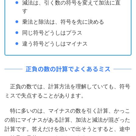
減法は、引く数の符号を変えて加法に直
す
乗法と除法は、符号を先に決める
同じ符号どうしはプラス
違う符号どうしはマイナス
正負の数の計算でよくあるミス
正負の数では、計算方法を理解していても、符号
ミスで失点することがあります。
特に多いのは、マイナスの数を引く計算、かっこ
の前にマイナスがある計算、加法と減法が混ざった
計算です。答えだけを急いで出そうとすると、途中