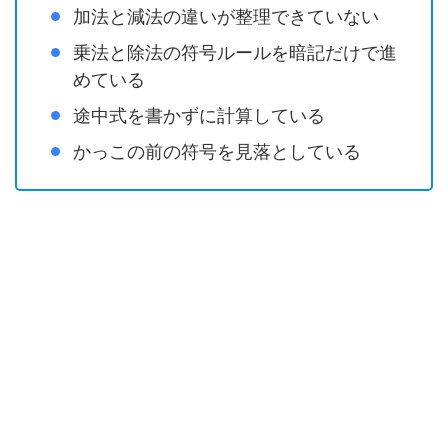
加法と減法の違いが整理できていない
乗法と除法の符号ルールを暗記だけで進
めている
途中式を書かずに計算している
かっこの前の符号を見落としている