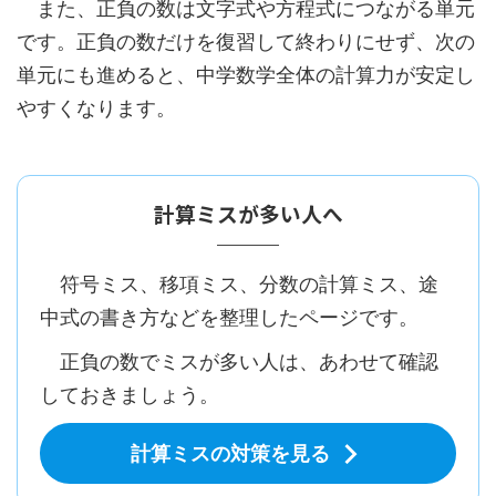
また、正負の数は文字式や方程式につながる単元
です。正負の数だけを復習して終わりにせず、次の
単元にも進めると、中学数学全体の計算力が安定し
やすくなります。
計算ミスが多い人へ
符号ミス、移項ミス、分数の計算ミス、途
中式の書き方などを整理したページです。
正負の数でミスが多い人は、あわせて確認
しておきましょう。
計算ミスの対策を見る