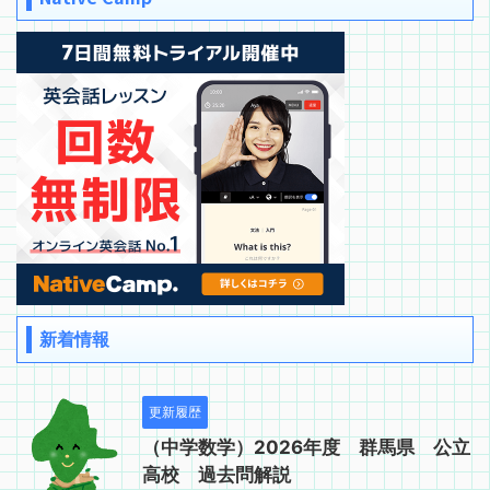
新着情報
更新履歴
（中学数学）2026年度 群馬県 公立
高校 過去問解説