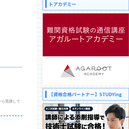
トアカデミー
【資格合格パートナー】STUDYing
から受講して