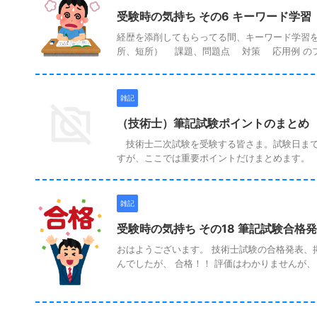
受験時の気持ち その6 キーワード学習 （
経歴を添削してもらってる間、キーワード学習を
所、短所） 課題、問題点 対策 応用例 のフォ
雑記
（技術士）筆記試験ポイントのまとめ
技術士二次試験を受験する皆さま。試験日まで
すが、ここでは重要ポイントだけまとめます。 試
雑記
受験時の気持ち その18 筆記試験合格発表
おはようございます。 技術士試験の合格発表、
んでしたが、 合格！！ 評価はわかりませんが、ど