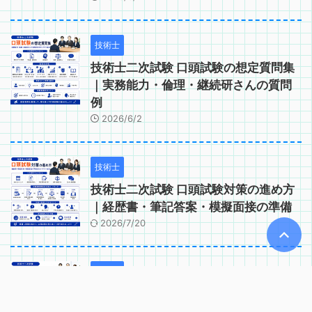
技術士
技術士二次試験 口頭試験の想定質問集
｜実務能力・倫理・継続研さんの質問
例
2026/6/2
技術士
技術士二次試験 口頭試験対策の進め方
｜経歴書・筆記答案・模擬面接の準備
2026/7/20
技術士
技術士二次試験 口頭試験で問われるコ
ンピテンシー｜実務能力・適格性の確