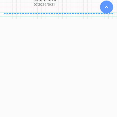
2026/5/31
技術士
技術士二次試験の答案用紙の使い方と
文字数の考え方
2026/7/12
技術士
技術士二次試験の試験時間と時間配分
｜必須科目・選択科目の進め方
2026/7/12