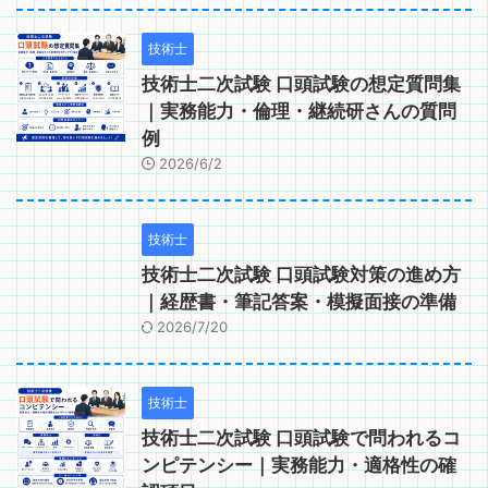
技術士
技術士二次試験 口頭試験の想定質問集
｜実務能力・倫理・継続研さんの質問
例
2026/6/2
技術士
技術士二次試験 口頭試験対策の進め方
｜経歴書・筆記答案・模擬面接の準備
2026/7/20
技術士
技術士二次試験 口頭試験で問われるコ
ンピテンシー｜実務能力・適格性の確