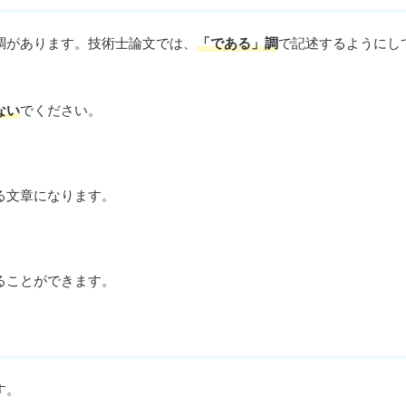
調があります。技術士論文では、
「である」調
で記述するようにし
ない
でください。
る文章になります。
ることができます。
す。