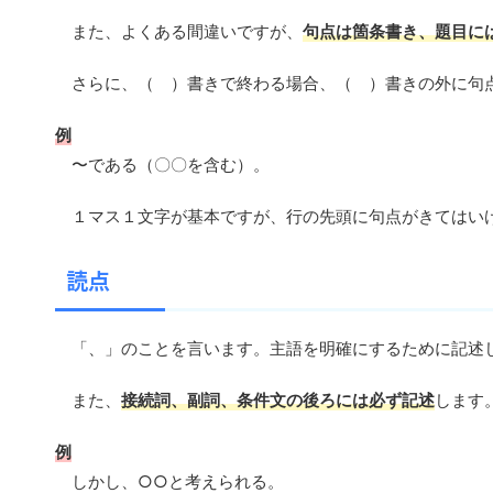
また、よくある間違いですが、
句点は箇条書き、題目に
さらに、（ ）書きで終わる場合、（ ）書きの外に句
例
〜である（〇〇を含む）。
１マス１文字が基本ですが、行の先頭に句点がきてはい
読点
「、」のことを言います。主語を明確にするために記述
また、
接続詞、副詞
、
条件
文
の後ろには必ず記述
します
例
しかし、○○と考えられる。