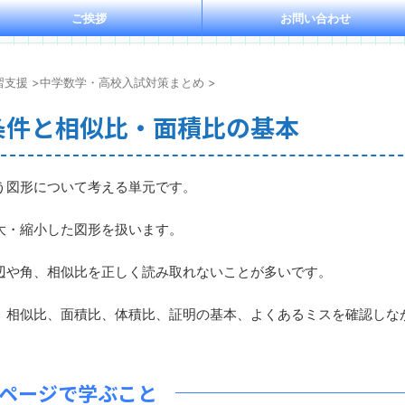
ご挨拶
お問い合わせ
習支援
>
中学数学・高校入試対策まとめ
>
条件と相似比・面積比の基本
う図形について考える単元です。
大・縮小した図形を扱います。
や角、相似比を正しく読み取れないことが多いです。
相似比、面積比、体積比、証明の基本、よくあるミスを確認しな
ページで学ぶこと