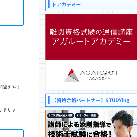
トアカデミー
間違えやす
【資格合格パートナー】STUDYing
しましょ