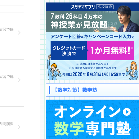
演習で解
演習で解
【数学対策】数学塾
去問演習