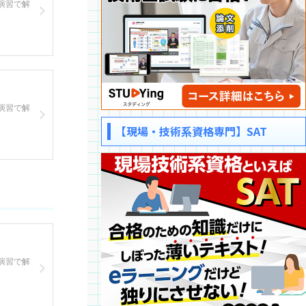
演習で解
演習で解
【現場・技術系資格専門】SAT
演習で解