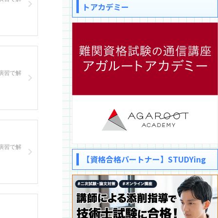
トアカデミー
演習で解
演習で解
【資格合格パートナー】STUDYing