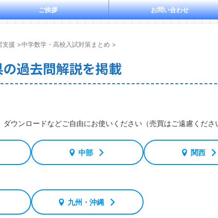
ご挨拶
お問い合わせ
習支援
>
中学数学・高校入試対策まとめ
>
県の過去問解説を掲載
ダウンロードなどご自由にお使いください（売買はご遠慮くださ
中部
関西
九州・沖縄