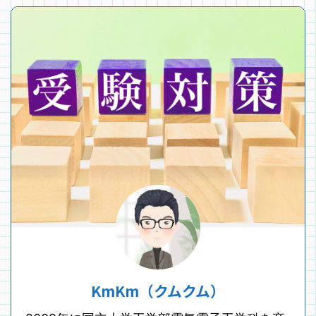
KmKm（クムクム）