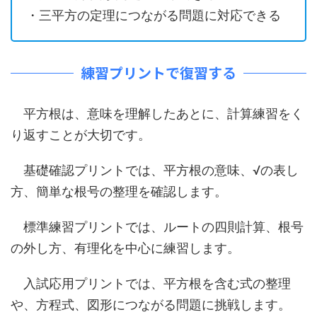
・三平方の定理につながる問題に対応できる
練習プリントで復習する
平方根は、意味を理解したあとに、計算練習をく
り返すことが大切です。
基礎確認プリントでは、平方根の意味、√の表し
方、簡単な根号の整理を確認します。
標準練習プリントでは、ルートの四則計算、根号
の外し方、有理化を中心に練習します。
入試応用プリントでは、平方根を含む式の整理
や、方程式、図形につながる問題に挑戦します。