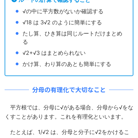
√の中に平方数がないか確認する
√18 は 3√2 のように簡単にする
たし算、ひき算は同じルートだけまとめ
る
√2+√3 はまとめられない
かけ算、わり算のあとも簡単にする
分母の有理化で大切なこと
平方根では、分母に√がある場合、分母から√をな
くすことがあります。これを有理化といいます。
たとえば、1/√2 は、分母と分子に√2をかけるこ