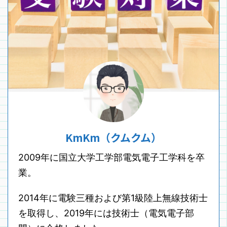
KmKm（クムクム）
2009年に国立大学工学部電気電子工学科を卒
業。
2014年に電験三種および第1級陸上無線技術士
を取得し、2019年には技術士（電気電子部