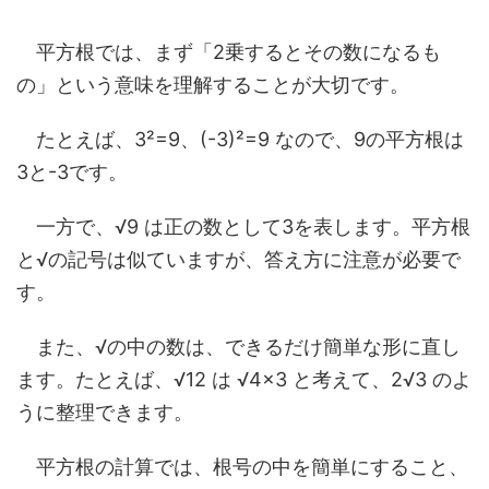
平方根では、まず「2乗するとその数になるも
の」という意味を理解することが大切です。
たとえば、3²=9、(-3)²=9 なので、9の平方根は
3と-3です。
一方で、√9 は正の数として3を表します。平方根
と√の記号は似ていますが、答え方に注意が必要で
す。
また、√の中の数は、できるだけ簡単な形に直し
ます。たとえば、√12 は √4×3 と考えて、2√3 のよ
うに整理できます。
平方根の計算では、根号の中を簡単にすること、