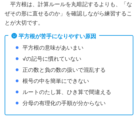
平方根は、計算ルールを丸暗記するよりも、「な
ぜその形に直せるのか」を確認しながら練習するこ
とが大切です。
平方根が苦手になりやすい原因
平方根の意味があいまい
√の記号に慣れていない
正の数と負の数の扱いで混乱する
根号の中を簡単にできない
ルートのたし算、ひき算で間違える
分母の有理化の手順が分からない