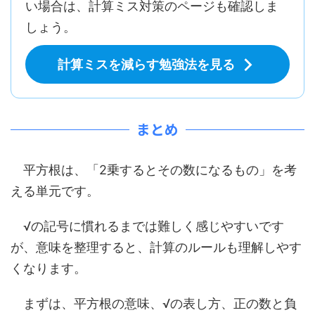
い場合は、計算ミス対策のページも確認しま
しょう。
計算ミスを減らす勉強法を見る
まとめ
平方根は、「2乗するとその数になるもの」を考
える単元です。
√の記号に慣れるまでは難しく感じやすいです
が、意味を整理すると、計算のルールも理解しやす
くなります。
まずは、平方根の意味、√の表し方、正の数と負