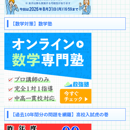
【数学対策】数学塾
【過去10年間分の問題を網羅】高校入試虎の巻